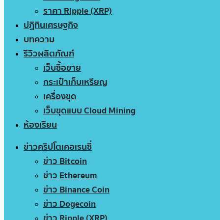
ราคา Ripple (XRP)
ปฏิทินเศรษฐกิจ
บทความ
รีวิวผลิตภัณฑ์
เว็บซื้อขาย
กระเป๋าเก็บเหรียญ
เครื่องขุด
เว็บขุดแบบ Cloud Mining
ห้องเรียน
ข่าวคริปโตเคอเรนซี่
ข่าว Bitcoin
ข่าว Ethereum
ข่าว Binance Coin
ข่าว Dogecoin
ข่าว Ripple (XRP)