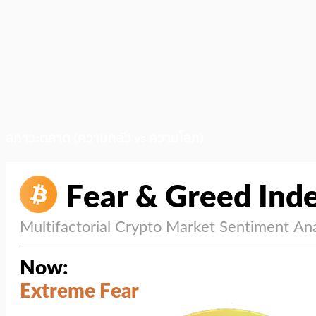
สภาวะตลาด (ความกลัว vs ความโลภ)