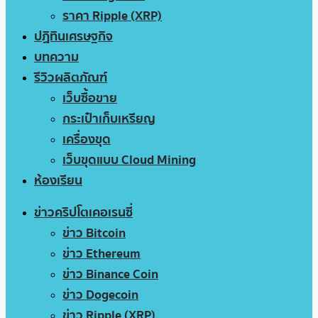
ราคา Ripple (XRP)
ปฏิทินเศรษฐกิจ
บทความ
รีวิวผลิตภัณฑ์
เว็บซื้อขาย
กระเป๋าเก็บเหรียญ
เครื่องขุด
เว็บขุดแบบ Cloud Mining
ห้องเรียน
ข่าวคริปโตเคอเรนซี่
ข่าว Bitcoin
ข่าว Ethereum
ข่าว Binance Coin
ข่าว Dogecoin
ข่าว Ripple (XRP)