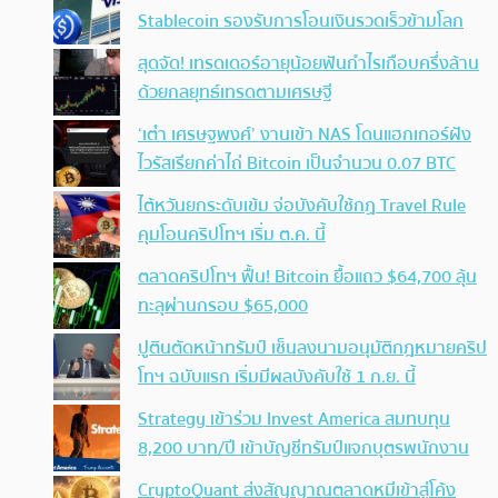
Stablecoin รองรับการโอนเงินรวดเร็วข้ามโลก
สุดจัด! เทรดเดอร์อายุน้อยฟันกำไรเกือบครึ่งล้าน
ด้วยกลยุทธ์เทรดตามเศรษฐี
‘เต๋า เศรษฐพงศ์’ งานเข้า NAS โดนแฮกเกอร์ฝัง
ไวรัสเรียกค่าไถ่ Bitcoin เป็นจำนวน 0.07 BTC
ไต้หวันยกระดับเข้ม จ่อบังคับใช้กฏ Travel Rule
คุมโอนคริปโทฯ เริ่ม ต.ค. นี้
ตลาดคริปโทฯ ฟื้น! Bitcoin ยื้อแถว $64,700 ลุ้น
ทะลุผ่านกรอบ $65,000
ปูตินตัดหน้าทรัมป์ เซ็นลงนามอนุมัติกฎหมายคริป
โทฯ ฉบับแรก เริ่มมีผลบังคับใช้ 1 ก.ย. นี้
Strategy เข้าร่วม Invest America สมทบทุน
8,200 บาท/ปี เข้าบัญชีทรัมป์แจกบุตรพนักงาน
CryptoQuant ส่งสัญญาณตลาดหมีเข้าสู่โค้ง