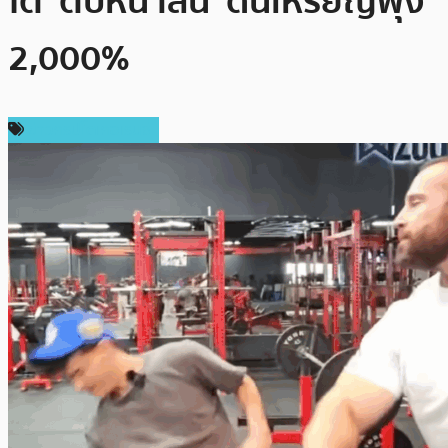
โต ‘ตบหน้าสั่น’ ดันเหรียญพุ่ง
2,000%
ข่าวคริปโตเคอเรนซี่