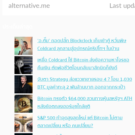
ประเด็นล่าสุด
‘อ.ตั๊ม’ ถอดปลั้ก Blockclock เก็บเข้าตู้ หวั่นพิษ
Coldcard ลุกลามสู่อุปกรณ์คริปโทฯ ในบ้าน
เหยื่อ Coldcard ใช้ Bitcoin ส่งข้อความหาโจรขอ
คืนเงิน ตัดพ้อชีวิตโอนกลับมาสักนิดก็ยังดี
จับตา Strategy ส่อแววเทขายรอบ 4 ? โอน 1,030
BTC มูลค่าทะลุ 2 พันล้านบาท ออกจากกระเป๋า
Bitcoin ทรงตัว $64,000 สวนทางหุ้นสหรัฐฯ ATH
หลังข้อตกลงฮอร์มุซใกล้ยุติ
S&P 500 ทำจุดสูงสุดใหม่ แต่ Bitcoin ไม่ตาม
ตลาดเปลี่ยน หรือ คนเปลี่ยน?