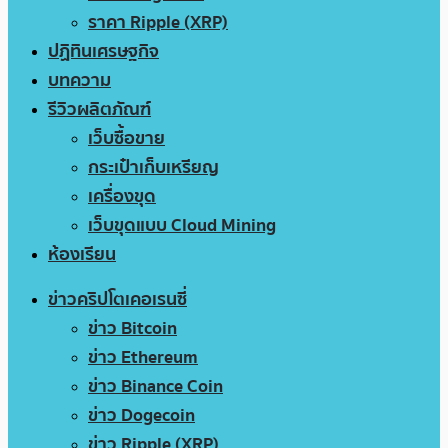
ราคา Ripple (XRP)
ปฏิทินเศรษฐกิจ
บทความ
รีวิวผลิตภัณฑ์
เว็บซื้อขาย
กระเป๋าเก็บเหรียญ
เครื่องขุด
เว็บขุดแบบ Cloud Mining
ห้องเรียน
ข่าวคริปโตเคอเรนซี่
ข่าว Bitcoin
ข่าว Ethereum
ข่าว Binance Coin
ข่าว Dogecoin
ข่าว Ripple (XRP)