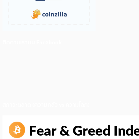
ติดตามเราบน Facebook
สภาวะตลาด (ความกลัว vs ความโลภ)