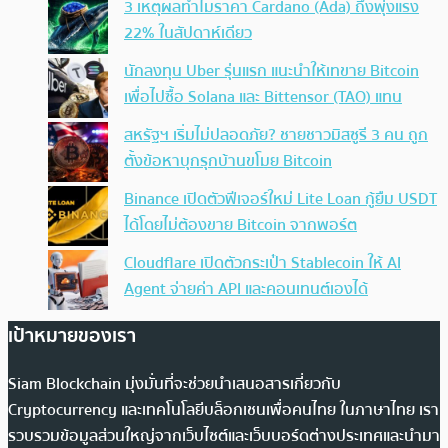
3 เหตุผลทำไมราคา Cardano (Ada) ถึงพุ่งแรง
22% ในสัปดาห์เดียว
นักลงทุน Uber รุ่นแรก แนะนำให้เทขาย Bitcoin
เพื่อไปซื้อ Solana และ Bittensor (TAO) แทน
สหรัฐฯ เริ่มไม่ปลอดภัย? ชายชาวมิสซูรี 3 คน ถูก
ตั้งข้อหาบุกรุกบ้านขโมย Bitcoin
Binance เปิดตัวฟีเจอร์ใหม่ Lite Loan กู้ยืม USDT
ได้โดยไม่ต้องขาย Bitcoin จากพอร์ต
Cloudflare เปิดตัวกระเป๋า Stablecoin ให้ AI
Agent จ่ายค่า API และคอนเทนต์เองได้
เป้าหมายของเรา
Siam Blockchain มุ่งมั่นที่จะช่วยนำเสนอสารเกี่ยวกับ
Cryptocurrency และเทคโนโลยีบล็อกเชนเพื่อคนไทย ในภาษาไทย เรา
รวบรวมข้อมูลส่วนใหญ่จากเว็บไซต์และเว็บบอร์ดต่างประเทศและนำมา