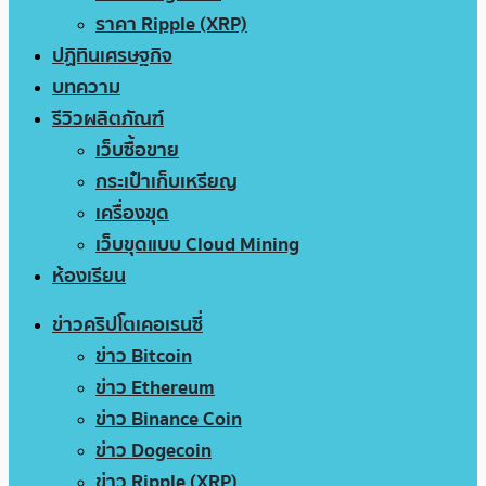
ราคา Ripple (XRP)
ปฏิทินเศรษฐกิจ
บทความ
รีวิวผลิตภัณฑ์
เว็บซื้อขาย
กระเป๋าเก็บเหรียญ
เครื่องขุด
เว็บขุดแบบ Cloud Mining
ห้องเรียน
ข่าวคริปโตเคอเรนซี่
ข่าว Bitcoin
ข่าว Ethereum
ข่าว Binance Coin
ข่าว Dogecoin
ข่าว Ripple (XRP)