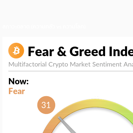
สภาวะตลาด (ความกลัว vs ความโลภ)