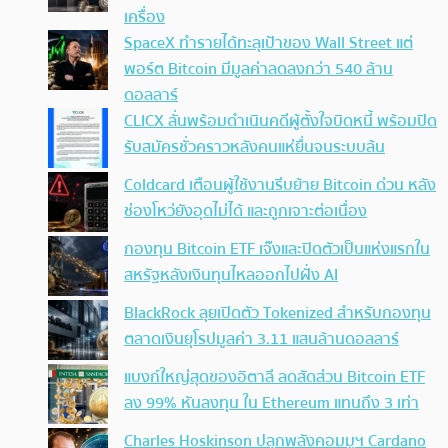
เครื่อง
SpaceX ทำรายได้ทะลุเป้าของ Wall Street แต่
พอร์ต Bitcoin มีมูลค่าลดลงกว่า 540 ล้าน
ดอลลาร์
CLICX ลั่นพร้อมดำเนินคดีผู้ตั้งใจบิดหนี้ พร้อมปิด
รับสมัครชั่วคราวหลังคนแห่ยื่นจนระบบล้น
Coldcard เตือนผู้ใช้งานรีบย้าย Bitcoin ด่วน หลัง
ช่องโหว่ยังอุดไม่ได้ และถูกเจาะต่อเนื่อง
กองทุน Bitcoin ETF เจ๊งและปิดตัวเป็นแห่งแรกใน
สหรัฐหลังเงินทุนไหลออกไปฝั่ง AI
BlackRock ลุยเปิดตัว Tokenized สำหรับกองทุน
ตลาดเงินยุโรปมูลค่า 3.11 แสนล้านดอลลาร์
แบงก์ใหญ่สุดของอิตาลี ลดสัดส่วน Bitcoin ETF
ลง 99% หันลงทุน ใน Ethereum แทนถึง 3 เท่า
Charles Hoskinson ปลุกพลังคอมมูฯ Cardano