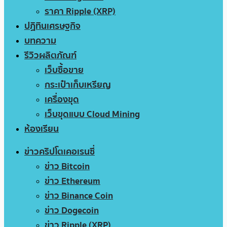
ราคา Ripple (XRP)
ปฏิทินเศรษฐกิจ
บทความ
รีวิวผลิตภัณฑ์
เว็บซื้อขาย
กระเป๋าเก็บเหรียญ
เครื่องขุด
เว็บขุดแบบ Cloud Mining
ห้องเรียน
ข่าวคริปโตเคอเรนซี่
ข่าว Bitcoin
ข่าว Ethereum
ข่าว Binance Coin
ข่าว Dogecoin
ข่าว Ripple (XRP)