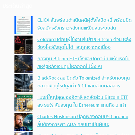
ประเด็นล่าสุด
CLICX ลั่นพร้อมดำเนินคดีผู้ตั้งใจบิดหนี้ พร้อมปิด
รับสมัครชั่วคราวหลังคนแห่ยื่นจนระบบล้น
Coldcard เตือนผู้ใช้งานรีบย้าย Bitcoin ด่วน หลัง
ช่องโหว่ยังอุดไม่ได้ และถูกเจาะต่อเนื่อง
กองทุน Bitcoin ETF เจ๊งและปิดตัวเป็นแห่งแรกใน
สหรัฐหลังเงินทุนไหลออกไปฝั่ง AI
BlackRock ลุยเปิดตัว Tokenized สำหรับกองทุน
ตลาดเงินยุโรปมูลค่า 3.11 แสนล้านดอลลาร์
แบงก์ใหญ่สุดของอิตาลี ลดสัดส่วน Bitcoin ETF
ลง 99% หันลงทุน ใน Ethereum แทนถึง 3 เท่า
Charles Hoskinson ปลุกพลังคอมมูฯ Cardano
ลั่นต้องการพา ADA กลับมาเป็นผู้ชนะ