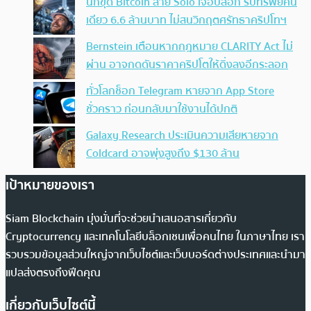
นักขุด Bitcoin สาย Solo เจอบล็อก รับทรัพย์คน
เดียว 6.6 ล้านบาท ไม่สนวิกฤตศรัทธาคริปโทฯ
Bernstein เตือนหากกฎหมาย CLARITY Act ไม่
ผ่าน อาจกดดันราคาคริปโตให้ดิ่งลงอีกระลอก
ทั่วโลกช็อก Telegram หายจาก App Store
ชั่วคราว ก่อนกลับมาใช้งานได้ปกติ
Galaxy Research ประเมินความเสียหายจาก
Coldcard อาจพุ่งสูงถึง $130 ล้าน
เป้าหมายของเรา
Siam Blockchain มุ่งมั่นที่จะช่วยนำเสนอสารเกี่ยวกับ
Cryptocurrency และเทคโนโลยีบล็อกเชนเพื่อคนไทย ในภาษาไทย เรา
รวบรวมข้อมูลส่วนใหญ่จากเว็บไซต์และเว็บบอร์ดต่างประเทศและนำมา
แปลส่งตรงถึงฟีดคุณ
เกี่ยวกับเว็บไซต์นี้