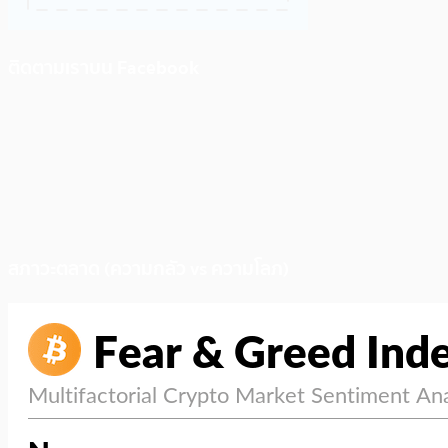
ติดตามเราบน Facebook
สภาวะตลาด (ความกลัว vs ความโลภ)