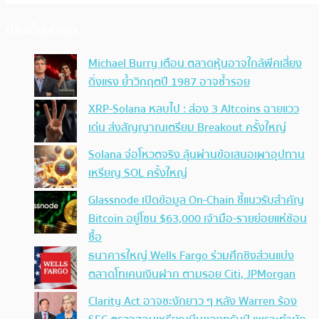
ประเด็นล่าสุด
Michael Burry เตือน ตลาดหุ้นอาจใกล้พีคเสี่ยง
ดิ่งแรง ย้ำวิกฤตปี 1987 อาจซ้ำรอย
XRP-Solana หลบไป : ส่อง 3 Altcoins ฉายแวว
เด่น ส่งสัญญาณเตรียม Breakout ครั้งใหญ่
Solana จ่อโหวตจริง ลุ้นผ่านข้อเสนอเผาอุปทาน
เหรียญ SOL ครั้งใหญ่
Glassnode เปิดข้อมูล On-Chain ชี้แนวรับสำคัญ
Bitcoin อยู่โซน $63,000 เจ้ามือ-รายย่อยแห่ช้อน
ซื้อ
ธนาคารใหญ่ Wells Fargo ร่วมศึกชิงส่วนแบ่ง
ตลาดโทเคนเงินฝาก ตามรอย Citi, JPMorgan
Clarity Act อาจชะงักยาว ๆ หลัง Warren ร้อง