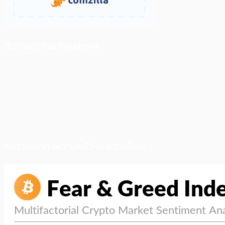
ติดตามเราบน Facebook
สภาวะตลาด (ความกลัว vs ความโลภ)