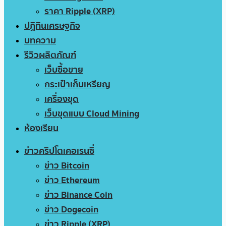
ราคา Ripple (XRP)
ปฏิทินเศรษฐกิจ
บทความ
รีวิวผลิตภัณฑ์
เว็บซื้อขาย
กระเป๋าเก็บเหรียญ
เครื่องขุด
เว็บขุดแบบ Cloud Mining
ห้องเรียน
ข่าวคริปโตเคอเรนซี่
ข่าว Bitcoin
ข่าว Ethereum
ข่าว Binance Coin
ข่าว Dogecoin
ข่าว Ripple (XRP)