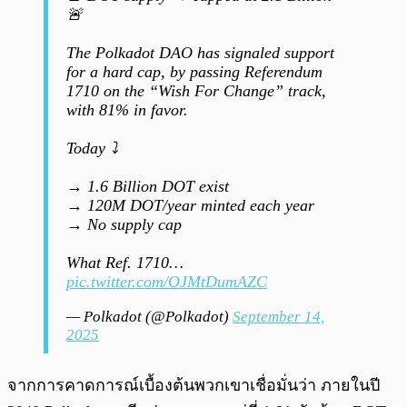
🚨
The Polkadot DAO has signaled support
for a hard cap, by passing Referendum
1710 on the “Wish For Change” track,
with 81% in favor.
Today ⤵️
→ 1.6 Billion DOT exist
→ 120M DOT/year minted each year
→ No supply cap
What Ref. 1710…
pic.twitter.com/OJMtDumAZC
— Polkadot (@Polkadot)
September 14,
2025
จากการคาดการณ์เบื้องต้นพวกเขาเชื่อมั่นว่า ภายในปี