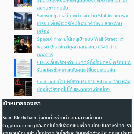
SEC ตรวจสอบเหรียญมีมของทรัมป์ เพราะทำนัก
ลงทุนขาดทุนยับ
Samsung อาจเป็นผู้นำแจกจ่าย Stablecoin หลัง
เตรียมเพิ่มฟีเจอร์ใหม่ในสมาร์ทโฟน 800 ล้าน
เครื่อง
SpaceX ทำรายได้ทะลุเป้าของ Wall Street แต่
พอร์ต Bitcoin มีมูลค่าลดลงกว่า 540 ล้าน
ดอลลาร์
CLICX ลั่นพร้อมดำเนินคดีผู้ตั้งใจบิดหนี้ พร้อมปิด
รับสมัครชั่วคราวหลังคนแห่ยื่นจนระบบล้น
Coldcard เตือนผู้ใช้งานรีบย้าย Bitcoin ด่วน หลัง
ช่องโหว่ยังอุดไม่ได้ และถูกเจาะต่อเนื่อง
เป้าหมายของเรา
Siam Blockchain มุ่งมั่นที่จะช่วยนำเสนอสารเกี่ยวกับ
Cryptocurrency และเทคโนโลยีบล็อกเชนเพื่อคนไทย ในภาษาไทย เรา
รวบรวมข้อมูลส่วนใหญ่จากเว็บไซต์และเว็บบอร์ดต่างประเทศและนำมา