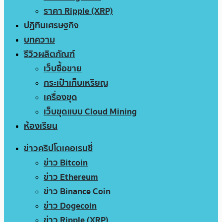
ราคา Ripple (XRP)
ปฏิทินเศรษฐกิจ
บทความ
รีวิวผลิตภัณฑ์
เว็บซื้อขาย
กระเป๋าเก็บเหรียญ
เครื่องขุด
เว็บขุดแบบ Cloud Mining
ห้องเรียน
ข่าวคริปโตเคอเรนซี่
ข่าว Bitcoin
ข่าว Ethereum
ข่าว Binance Coin
ข่าว Dogecoin
ข่าว Ripple (XRP)