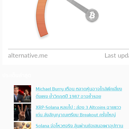
ประเด็นล่าสุด
Michael Burry เตือน ตลาดหุ้นอาจใกล้พีคเสี่ยง
ดิ่งแรง ย้ำวิกฤตปี 1987 อาจซ้ำรอย
XRP-Solana หลบไป : ส่อง 3 Altcoins ฉายแวว
เด่น ส่งสัญญาณเตรียม Breakout ครั้งใหญ่
Solana จ่อโหวตจริง ลุ้นผ่านข้อเสนอเผาอุปทาน