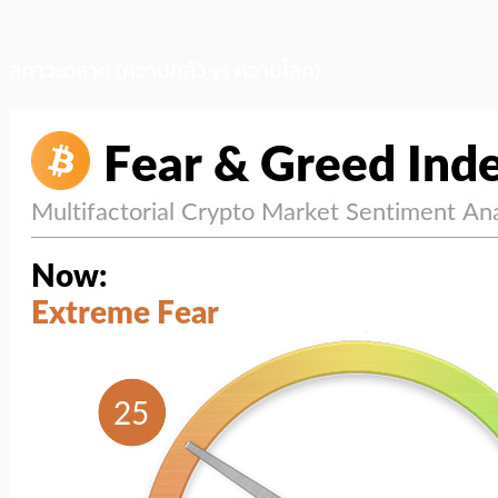
สภาวะตลาด (ความกลัว vs ความโลภ)