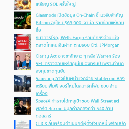
เหรียญ SOL ครั้งใหญ่
Glassnode เปิดข้อมูล On-Chain ชี้แนวรับสำคัญ
Bitcoin อยู่โซน $63,000 เจ้ามือ-รายย่อยแห่ช้อน
ซื้อ
ธนาคารใหญ่ Wells Fargo ร่วมศึกชิงส่วนแบ่ง
ตลาดโทเคนเงินฝาก ตามรอย Citi, JPMorgan
Clarity Act อาจชะงักยาว ๆ หลัง Warren ร้อง
SEC ตรวจสอบเหรียญมีมของทรัมป์ เพราะทำนัก
ลงทุนขาดทุนยับ
Samsung อาจเป็นผู้นำแจกจ่าย Stablecoin หลัง
เตรียมเพิ่มฟีเจอร์ใหม่ในสมาร์ทโฟน 800 ล้าน
เครื่อง
SpaceX ทำรายได้ทะลุเป้าของ Wall Street แต่
พอร์ต Bitcoin มีมูลค่าลดลงกว่า 540 ล้าน
ดอลลาร์
CLICX ลั่นพร้อมดำเนินคดีผู้ตั้งใจบิดหนี้ พร้อมปิด