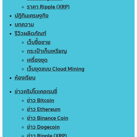
ราคา Ripple (XRP)
ปฏิทินเศรษฐกิจ
บทความ
รีวิวผลิตภัณฑ์
เว็บซื้อขาย
กระเป๋าเก็บเหรียญ
เครื่องขุด
เว็บขุดแบบ Cloud Mining
ห้องเรียน
ข่าวคริปโตเคอเรนซี่
ข่าว Bitcoin
ข่าว Ethereum
ข่าว Binance Coin
ข่าว Dogecoin
ข่าว Ripple (XRP)