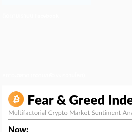
ติดตามเราบน Facebook
สภาวะตลาด (ความกลัว vs ความโลภ)