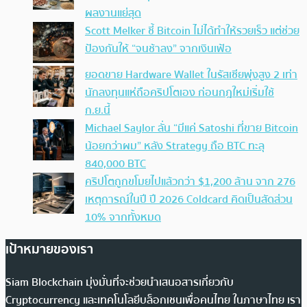
ผลงานแย่สุด
Scott Melker ชี้ Bitcoin ไม่ได้ทำให้รวยเร็ว แต่ช่วย
ป้องกันให้ “จนช้าลง” จากเงินเฟ้อ
ยอดขาย Hardware Wallet ในรัสเซียพุ่งสูง 2 เท่า
นักลงทุนแห่ถือคริปโตเอง ก่อนกฎใหม่เริ่มใช้
ก.ย.นี้
Michael Saylor ลั่น “มีแค่ Satoshi ที่ขาย Bitcoin
น้อยกว่าผม” หลัง Strategy ถือ BTC ทะลุ
840,000 BTC
คริปโตถูกขโมยไปแล้วกว่า $1,200 ล้าน จาก 276
เหตุการณ์ในปี ปี 2026 Coldcard คิดเป็นสัดส่วน
10% จากทั้งหมด
เป้าหมายของเรา
Siam Blockchain มุ่งมั่นที่จะช่วยนำเสนอสารเกี่ยวกับ
Cryptocurrency และเทคโนโลยีบล็อกเชนเพื่อคนไทย ในภาษาไทย เรา