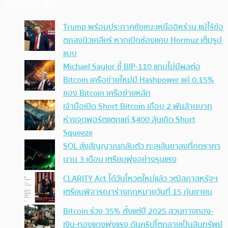
ประเด็นล่าสุด
Trump พร้อมประกาศชัยชนะเหนืออิหร่าน แม้ไร้ข้อ
ตกลงนิวเคลียร์ หากเปิดช่องแคบ Hormuz เต็มรูป
แบบ
Michael Saylor ชี้ BIP-110 แทบไม่มีผลต่อ
Bitcoin เครือข่ายใหม่มี Hashpower แค่ 0.15%
ของ Bitcoin เครือข่ายหลัก
เจ้ามือเปิด Short Bitcoin เกือบ 2 พันล้านบาท
ห่างจุดพอร์ตแตกแค่ $400 ลุ้นเกิด Short
Squeeze
SOL ส่งสัญญาณกลับตัว ทะลุเส้นขาลงที่กดราคา
นาน 3 เดือน เตรียมพุ่งอย่างรุนแรง
CLARITY Act ได้วันโหวตใหม่แล้ว วุฒิสภาสหรัฐฯ
เตรียมพิจารณาร่างกฎหมายวันที่ 15 กันยายน
Bitcoin ร่วง 35% ตั้งแต่ปี 2025 สวนทางทอง-
เงิน-ทองแดงพุ่งแรง ดันคริปโตกลายเป็นสินทรัพย์