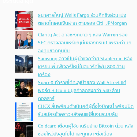
ประเด็นล่าสุด
ธนาคารใหญ่ Wells Fargo ร่วมศึกชิงส่วนแบ่ง
ตลาดโทเคนเงินฝาก ตามรอย Citi, JPMorgan
Clarity Act อาจชะงักยาว ๆ หลัง Warren ร้อง
SEC ตรวจสอบเหรียญมีมของทรัมป์ เพราะทำนัก
ลงทุนขาดทุนยับ
Samsung อาจเป็นผู้นำแจกจ่าย Stablecoin หลัง
เตรียมเพิ่มฟีเจอร์ใหม่ในสมาร์ทโฟน 800 ล้าน
เครื่อง
SpaceX ทำรายได้ทะลุเป้าของ Wall Street แต่
พอร์ต Bitcoin มีมูลค่าลดลงกว่า 540 ล้าน
ดอลลาร์
CLICX ลั่นพร้อมดำเนินคดีผู้ตั้งใจบิดหนี้ พร้อมปิด
รับสมัครชั่วคราวหลังคนแห่ยื่นจนระบบล้น
Coldcard เตือนผู้ใช้งานรีบย้าย Bitcoin ด่วน หลัง
ช่องโหว่ยังอุดไม่ได้ และถูกเจาะต่อเนื่อง