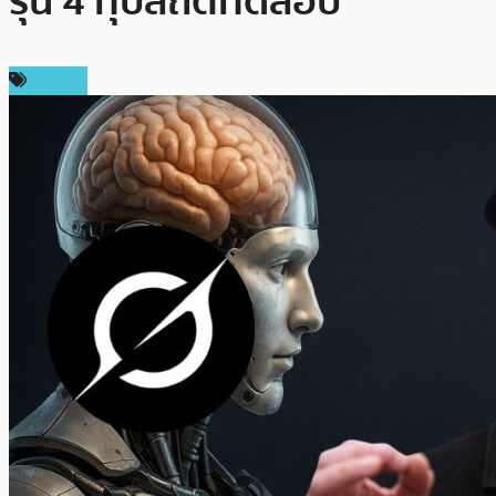
รุ่น 4 ทุบสถิติทดสอบ
ข่าว AI