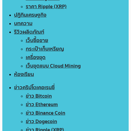
ราคา Ripple (XRP)
ปฏิทินเศรษฐกิจ
บทความ
รีวิวผลิตภัณฑ์
เว็บซื้อขาย
กระเป๋าเก็บเหรียญ
เครื่องขุด
เว็บขุดแบบ Cloud Mining
ห้องเรียน
ข่าวคริปโตเคอเรนซี่
ข่าว Bitcoin
ข่าว Ethereum
ข่าว Binance Coin
ข่าว Dogecoin
ข่าว Ripple (XRP)