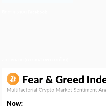
ติดตามเราบน Facebook
สภาวะตลาด (ความกลัว vs ความโลภ)