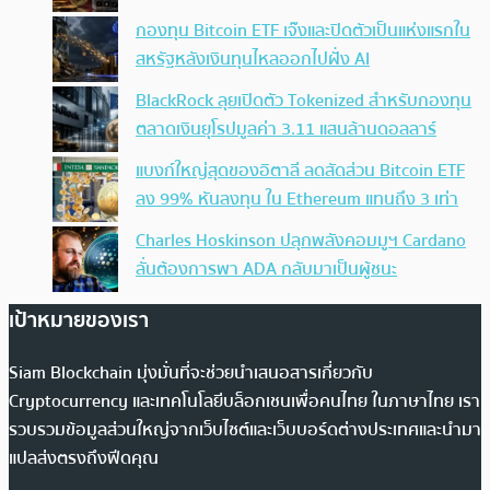
กองทุน Bitcoin ETF เจ๊งและปิดตัวเป็นแห่งแรกใน
สหรัฐหลังเงินทุนไหลออกไปฝั่ง AI
BlackRock ลุยเปิดตัว Tokenized สำหรับกองทุน
ตลาดเงินยุโรปมูลค่า 3.11 แสนล้านดอลลาร์
แบงก์ใหญ่สุดของอิตาลี ลดสัดส่วน Bitcoin ETF
ลง 99% หันลงทุน ใน Ethereum แทนถึง 3 เท่า
Charles Hoskinson ปลุกพลังคอมมูฯ Cardano
ลั่นต้องการพา ADA กลับมาเป็นผู้ชนะ
เป้าหมายของเรา
Siam Blockchain มุ่งมั่นที่จะช่วยนำเสนอสารเกี่ยวกับ
Cryptocurrency และเทคโนโลยีบล็อกเชนเพื่อคนไทย ในภาษาไทย เรา
รวบรวมข้อมูลส่วนใหญ่จากเว็บไซต์และเว็บบอร์ดต่างประเทศและนำมา
แปลส่งตรงถึงฟีดคุณ