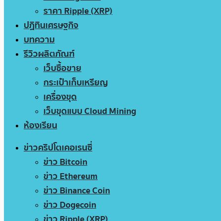
ราคา Ripple (XRP)
ปฏิทินเศรษฐกิจ
บทความ
รีวิวผลิตภัณฑ์
เว็บซื้อขาย
กระเป๋าเก็บเหรียญ
เครื่องขุด
เว็บขุดแบบ Cloud Mining
ห้องเรียน
ข่าวคริปโตเคอเรนซี่
ข่าว Bitcoin
ข่าว Ethereum
ข่าว Binance Coin
ข่าว Dogecoin
ข่าว Ripple (XRP)