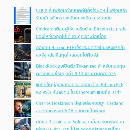
CLICX ลั่นพร้อมดำเนินคดีผู้ตั้งใจบิดหนี้ พร้อมปิด
รับสมัครชั่วคราวหลังคนแห่ยื่นจนระบบล้น
Coldcard เตือนผู้ใช้งานรีบย้าย Bitcoin ด่วน หลัง
ช่องโหว่ยังอุดไม่ได้ และถูกเจาะต่อเนื่อง
กองทุน Bitcoin ETF เจ๊งและปิดตัวเป็นแห่งแรกใน
สหรัฐหลังเงินทุนไหลออกไปฝั่ง AI
BlackRock ลุยเปิดตัว Tokenized สำหรับกองทุน
ตลาดเงินยุโรปมูลค่า 3.11 แสนล้านดอลลาร์
แบงก์ใหญ่สุดของอิตาลี ลดสัดส่วน Bitcoin ETF
ลง 99% หันลงทุน ใน Ethereum แทนถึง 3 เท่า
Charles Hoskinson ปลุกพลังคอมมูฯ Cardano
ลั่นต้องการพา ADA กลับมาเป็นผู้ชนะ
นักขุด Bitcoin สาย Solo เจอบล็อก รับทรัพย์คน
เดียว 6.6 ล้านบาท ไม่สนวิกฤตศรัทธาคริปโทฯ