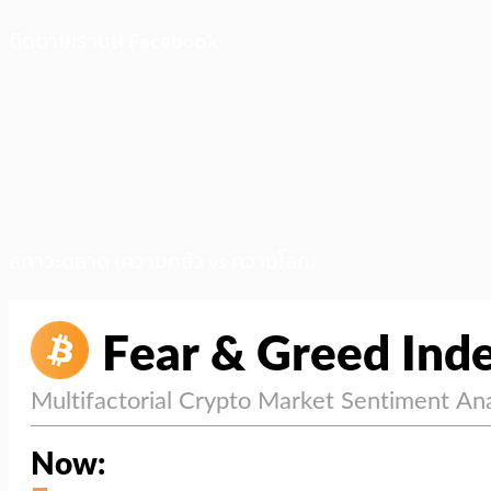
ติดตามเราบน Facebook
สภาวะตลาด (ความกลัว vs ความโลภ)