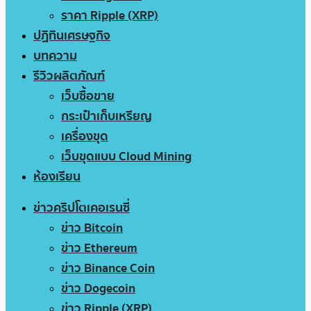
ราคา Ripple (XRP)
ปฏิทินเศรษฐกิจ
บทความ
รีวิวผลิตภัณฑ์
เว็บซื้อขาย
กระเป๋าเก็บเหรียญ
เครื่องขุด
เว็บขุดแบบ Cloud Mining
ห้องเรียน
ข่าวคริปโตเคอเรนซี่
ข่าว Bitcoin
ข่าว Ethereum
ข่าว Binance Coin
ข่าว Dogecoin
ข่าว Ripple (XRP)