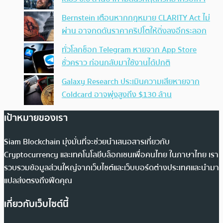
Bernstein เตือนหากกฎหมาย CLARITY Act ไม่
ผ่าน อาจกดดันราคาคริปโตให้ดิ่งลงอีกระลอก
ทั่วโลกช็อก Telegram หายจาก App Store
ชั่วคราว ก่อนกลับมาใช้งานได้ปกติ
Galaxy Research ประเมินความเสียหายจาก
Coldcard อาจพุ่งสูงถึง $130 ล้าน
เป้าหมายของเรา
Siam Blockchain มุ่งมั่นที่จะช่วยนำเสนอสารเกี่ยวกับ
Cryptocurrency และเทคโนโลยีบล็อกเชนเพื่อคนไทย ในภาษาไทย เรา
รวบรวมข้อมูลส่วนใหญ่จากเว็บไซต์และเว็บบอร์ดต่างประเทศและนำมา
แปลส่งตรงถึงฟีดคุณ
เกี่ยวกับเว็บไซต์นี้