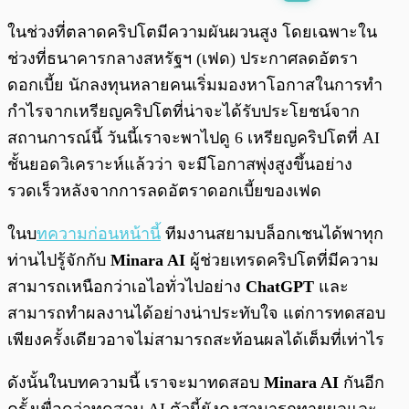
พร้อมเล่น
0:00
/
0:00
ในช่วงที่ตลาดคริปโตมีความผันผวนสูง โดยเฉพาะใน
ช่วงที่ธนาคารกลางสหรัฐฯ (เฟด) ประกาศลดอัตรา
ดอกเบี้ย นักลงทุนหลายคนเริ่มมองหาโอกาสในการทำ
กำไรจากเหรียญคริปโตที่น่าจะได้รับประโยชน์จาก
สถานการณ์นี้ วันนี้เราจะพาไปดู 6 เหรียญคริปโตที่ AI
ชั้นยอดวิเคราะห์แล้วว่า จะมีโอกาสพุ่งสูงขึ้นอย่าง
รวดเร็วหลังจากการลดอัตราดอกเบี้ยของเฟด
ในบ
ทความก่อนหน้านี้
ทีมงานสยามบล็อกเชนได้พาทุก
ท่านไปรู้จักกับ
Minara AI
ผู้ช่วยเทรดคริปโตที่มีความ
สามารถเหนือกว่าเอไอทั่วไปอย่าง
ChatGPT
และ
สามารถทำผลงานได้อย่างน่าประทับใจ แต่การทดสอบ
เพียงครั้งเดียวอาจไม่สามารถสะท้อนผลได้เต็มที่เท่าไร
ดังนั้นในบทความนี้ เราจะมาทดสอบ
Minara AI
กันอีก