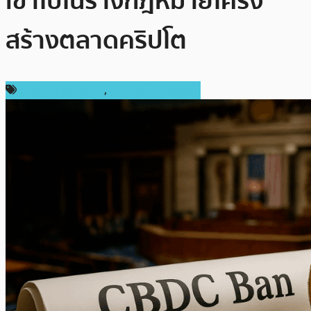
เข้าไปในร่างกฎหมายโครง
สร้างตลาดคริปโต
กฎหมายและรัฐบาล
,
ข่าวคริปโตเคอเรนซี่