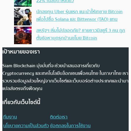
22% ในสัปดาห์เดียว
นักลงทุน Uber รุ่นแรก แนะนำให้เทขาย Bitcoin
เพื่อไปซื้อ Solana และ Bittensor (TAO) แทน
สหรัฐฯ เริ่มไม่ปลอดภัย? ชายชาวมิสซูรี 3 คน ถูก
ตั้งข้อหาบุกรุกบ้านขโมย Bitcoin
เป้าหมายของเรา
Siam Blockchain มุ่งมั่นที่จะช่วยนำเสนอสารเกี่ยวกับ
Cryptocurrency และเทคโนโลยีบล็อกเชนเพื่อคนไทย ในภาษาไทย เรา
รวบรวมข้อมูลส่วนใหญ่จากเว็บไซต์และเว็บบอร์ดต่างประเทศและนำมา
แปลส่งตรงถึงฟีดคุณ
เกี่ยวกับเว็บไซต์นี้
ทีมงาน
ติดต่อเรา
นโยบายความเป็นส่วนตัว
ข้อตกลงในการใช้งาน