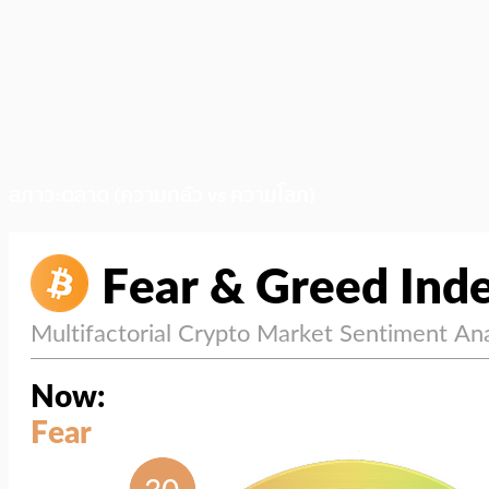
สภาวะตลาด (ความกลัว vs ความโลภ)