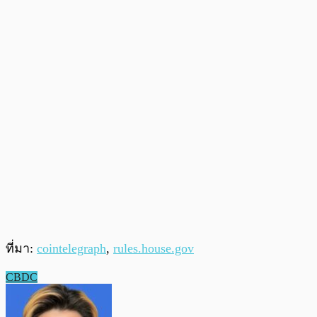
ที่มา:
cointelegraph
,
rules.house.gov
CBDC