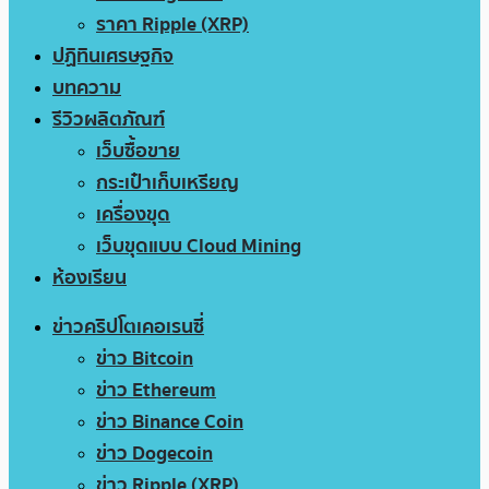
ราคา Ripple (XRP)
ปฏิทินเศรษฐกิจ
บทความ
รีวิวผลิตภัณฑ์
เว็บซื้อขาย
กระเป๋าเก็บเหรียญ
เครื่องขุด
เว็บขุดแบบ Cloud Mining
ห้องเรียน
ข่าวคริปโตเคอเรนซี่
ข่าว Bitcoin
ข่าว Ethereum
ข่าว Binance Coin
ข่าว Dogecoin
ข่าว Ripple (XRP)