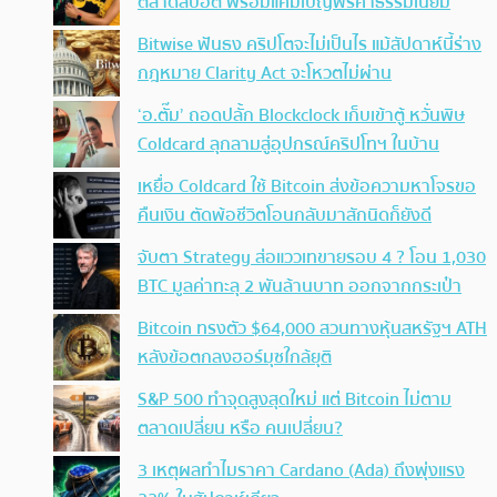
ตลาดสปอต พร้อมแคมเปญฟรีค่าธรรมเนียม
Bitwise ฟันธง คริปโตจะไม่เป็นไร แม้สัปดาห์นี้ร่าง
กฎหมาย Clarity Act จะโหวตไม่ผ่าน
‘อ.ตั๊ม’ ถอดปลั้ก Blockclock เก็บเข้าตู้ หวั่นพิษ
Coldcard ลุกลามสู่อุปกรณ์คริปโทฯ ในบ้าน
เหยื่อ Coldcard ใช้ Bitcoin ส่งข้อความหาโจรขอ
คืนเงิน ตัดพ้อชีวิตโอนกลับมาสักนิดก็ยังดี
จับตา Strategy ส่อแววเทขายรอบ 4 ? โอน 1,030
BTC มูลค่าทะลุ 2 พันล้านบาท ออกจากกระเป๋า
Bitcoin ทรงตัว $64,000 สวนทางหุ้นสหรัฐฯ ATH
หลังข้อตกลงฮอร์มุซใกล้ยุติ
S&P 500 ทำจุดสูงสุดใหม่ แต่ Bitcoin ไม่ตาม
ตลาดเปลี่ยน หรือ คนเปลี่ยน?
3 เหตุผลทำไมราคา Cardano (Ada) ถึงพุ่งแรง