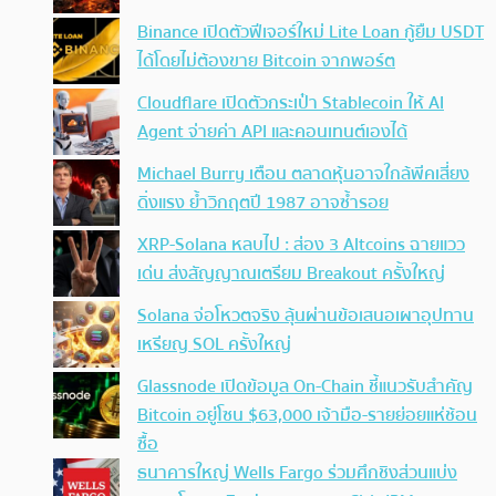
Binance เปิดตัวฟีเจอร์ใหม่ Lite Loan กู้ยืม USDT
ได้โดยไม่ต้องขาย Bitcoin จากพอร์ต
Cloudflare เปิดตัวกระเป๋า Stablecoin ให้ AI
Agent จ่ายค่า API และคอนเทนต์เองได้
Michael Burry เตือน ตลาดหุ้นอาจใกล้พีคเสี่ยง
ดิ่งแรง ย้ำวิกฤตปี 1987 อาจซ้ำรอย
XRP-Solana หลบไป : ส่อง 3 Altcoins ฉายแวว
เด่น ส่งสัญญาณเตรียม Breakout ครั้งใหญ่
Solana จ่อโหวตจริง ลุ้นผ่านข้อเสนอเผาอุปทาน
เหรียญ SOL ครั้งใหญ่
Glassnode เปิดข้อมูล On-Chain ชี้แนวรับสำคัญ
Bitcoin อยู่โซน $63,000 เจ้ามือ-รายย่อยแห่ช้อน
ซื้อ
ธนาคารใหญ่ Wells Fargo ร่วมศึกชิงส่วนแบ่ง