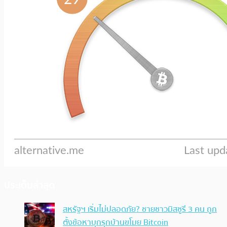
ประเด็นล่าสุด
สหรัฐฯ เริ่มไม่ปลอดภัย? ชายชาวมิสซูรี 3 คน ถูก
ตั้งข้อหาบุกรุกบ้านขโมย Bitcoin