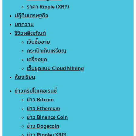
ราคา Ripple (XRP)
ปฏิทินเศรษฐกิจ
บทความ
รีวิวผลิตภัณฑ์
เว็บซื้อขาย
กระเป๋าเก็บเหรียญ
เครื่องขุด
เว็บขุดแบบ Cloud Mining
ห้องเรียน
ข่าวคริปโตเคอเรนซี่
ข่าว Bitcoin
ข่าว Ethereum
ข่าว Binance Coin
ข่าว Dogecoin
ข่าว Ripple (XRP)