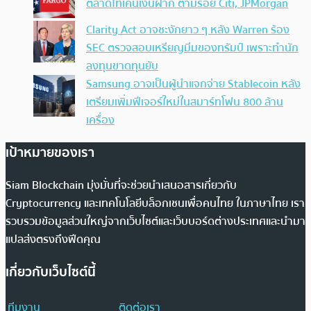
ตลาดโทเคนเงินฝาก ตามรอย Citi, JPMorgan
Clarity Act อาจชะงักยาว ๆ หลัง Warren ร้อง
SEC ตรวจสอบเหรียญมีมของทรัมป์ เพราะทำนัก
ลงทุนขาดทุนยับ
Samsung อาจเป็นผู้นำแจกจ่าย Stablecoin หลัง
เตรียมเพิ่มฟีเจอร์ใหม่ในสมาร์ทโฟน 800 ล้าน
เครื่อง
เป้าหมายของเรา
Siam Blockchain มุ่งมั่นที่จะช่วยนำเสนอสารเกี่ยวกับ
Cryptocurrency และเทคโนโลยีบล็อกเชนเพื่อคนไทย ในภาษาไทย เรา
รวบรวมข้อมูลส่วนใหญ่จากเว็บไซต์และเว็บบอร์ดต่างประเทศและนำมา
แปลส่งตรงถึงฟีดคุณ
เกี่ยวกับเว็บไซต์นี้
ทีมงาน
ติดต่อเรา