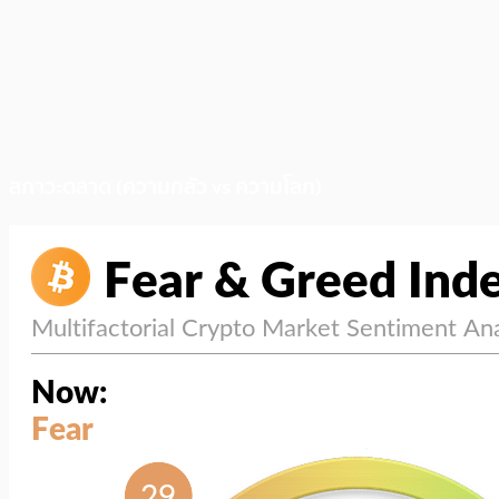
สภาวะตลาด (ความกลัว vs ความโลภ)