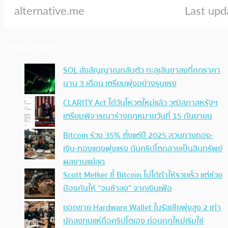
ประเด็นล่าสุด
SOL ส่งสัญญาณกลับตัว ทะลุเส้นขาลงที่กดราคา
นาน 3 เดือน เตรียมพุ่งอย่างรุนแรง
CLARITY Act ได้วันโหวตใหม่แล้ว วุฒิสภาสหรัฐฯ
เตรียมพิจารณาร่างกฎหมายวันที่ 15 กันยายน
Bitcoin ร่วง 35% ตั้งแต่ปี 2025 สวนทางทอง-
เงิน-ทองแดงพุ่งแรง ดันคริปโตกลายเป็นสินทรัพย์
ผลงานแย่สุด
Scott Melker ชี้ Bitcoin ไม่ได้ทำให้รวยเร็ว แต่ช่วย
ป้องกันให้ “จนช้าลง” จากเงินเฟ้อ
ยอดขาย Hardware Wallet ในรัสเซียพุ่งสูง 2 เท่า
นักลงทุนแห่ถือคริปโตเอง ก่อนกฎใหม่เริ่มใช้