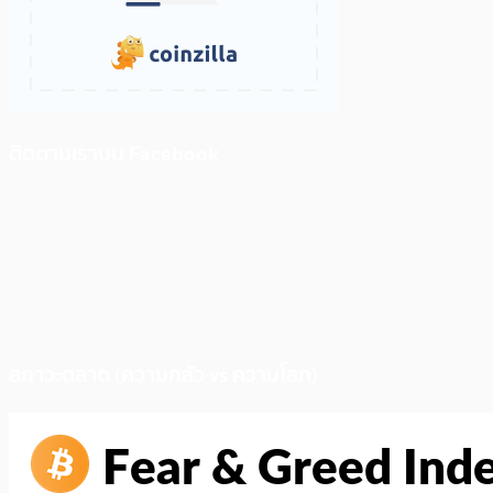
ติดตามเราบน Facebook
สภาวะตลาด (ความกลัว vs ความโลภ)