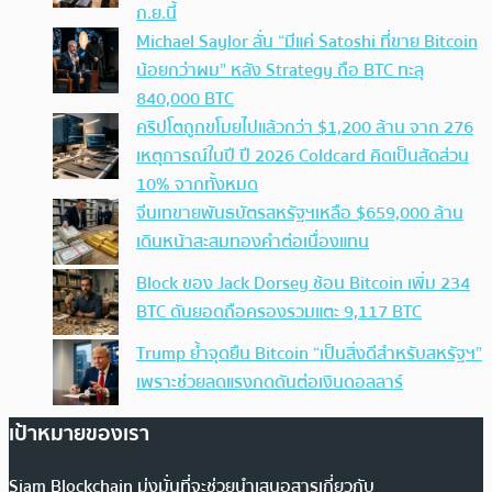
ก.ย.นี้
Michael Saylor ลั่น “มีแค่ Satoshi ที่ขาย Bitcoin
น้อยกว่าผม” หลัง Strategy ถือ BTC ทะลุ
840,000 BTC
คริปโตถูกขโมยไปแล้วกว่า $1,200 ล้าน จาก 276
เหตุการณ์ในปี ปี 2026 Coldcard คิดเป็นสัดส่วน
10% จากทั้งหมด
จีนเทขายพันธบัตรสหรัฐฯเหลือ $659,000 ล้าน
เดินหน้าสะสมทองคำต่อเนื่องแทน
Block ของ Jack Dorsey ช้อน Bitcoin เพิ่ม 234
BTC ดันยอดถือครองรวมแตะ 9,117 BTC
Trump ย้ำจุดยืน Bitcoin “เป็นสิ่งดีสำหรับสหรัฐฯ”
เพราะช่วยลดแรงกดดันต่อเงินดอลลาร์
เป้าหมายของเรา
Siam Blockchain มุ่งมั่นที่จะช่วยนำเสนอสารเกี่ยวกับ