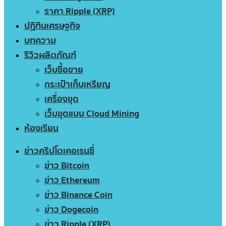
ราคา Ripple (XRP)
ปฏิทินเศรษฐกิจ
บทความ
รีวิวผลิตภัณฑ์
เว็บซื้อขาย
กระเป๋าเก็บเหรียญ
เครื่องขุด
เว็บขุดแบบ Cloud Mining
ห้องเรียน
ข่าวคริปโตเคอเรนซี่
ข่าว Bitcoin
ข่าว Ethereum
ข่าว Binance Coin
ข่าว Dogecoin
ข่าว Ripple (XRP)