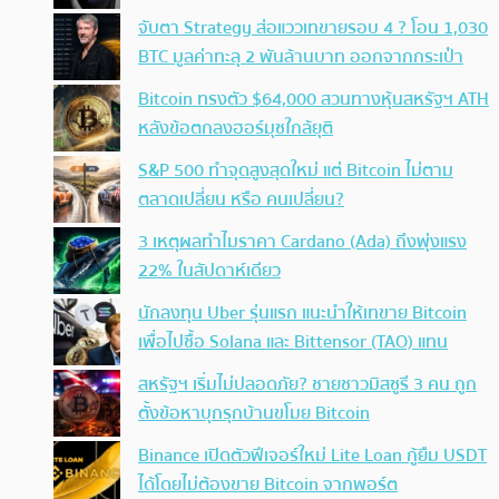
จับตา Strategy ส่อแววเทขายรอบ 4 ? โอน 1,030
BTC มูลค่าทะลุ 2 พันล้านบาท ออกจากกระเป๋า
Bitcoin ทรงตัว $64,000 สวนทางหุ้นสหรัฐฯ ATH
หลังข้อตกลงฮอร์มุซใกล้ยุติ
S&P 500 ทำจุดสูงสุดใหม่ แต่ Bitcoin ไม่ตาม
ตลาดเปลี่ยน หรือ คนเปลี่ยน?
3 เหตุผลทำไมราคา Cardano (Ada) ถึงพุ่งแรง
22% ในสัปดาห์เดียว
นักลงทุน Uber รุ่นแรก แนะนำให้เทขาย Bitcoin
เพื่อไปซื้อ Solana และ Bittensor (TAO) แทน
สหรัฐฯ เริ่มไม่ปลอดภัย? ชายชาวมิสซูรี 3 คน ถูก
ตั้งข้อหาบุกรุกบ้านขโมย Bitcoin
Binance เปิดตัวฟีเจอร์ใหม่ Lite Loan กู้ยืม USDT
ได้โดยไม่ต้องขาย Bitcoin จากพอร์ต