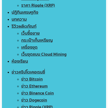
ราคา Ripple (XRP)
ปฏิทินเศรษฐกิจ
บทความ
รีวิวผลิตภัณฑ์
เว็บซื้อขาย
กระเป๋าเก็บเหรียญ
เครื่องขุด
เว็บขุดแบบ Cloud Mining
ห้องเรียน
ข่าวคริปโตเคอเรนซี่
ข่าว Bitcoin
ข่าว Ethereum
ข่าว Binance Coin
ข่าว Dogecoin
ข่าว Ripple (XRP)