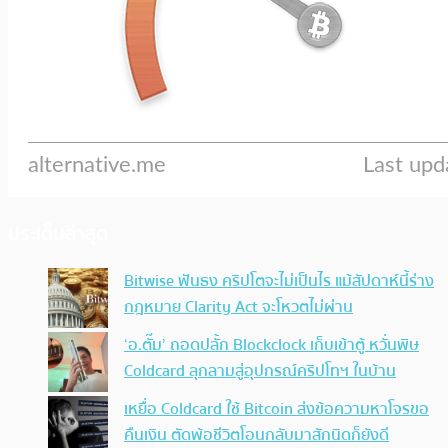
ประเด็นล่าสุด
Bitwise ฟันธง คริปโตจะไม่เป็นไร แม้สัปดาห์นี้ร่าง
กฎหมาย Clarity Act จะโหวตไม่ผ่าน
‘อ.ตั๊ม’ ถอดปลั้ก Blockclock เก็บเข้าตู้ หวั่นพิษ
Coldcard ลุกลามสู่อุปกรณ์คริปโทฯ ในบ้าน
เหยื่อ Coldcard ใช้ Bitcoin ส่งข้อความหาโจรขอ
คืนเงิน ตัดพ้อชีวิตโอนกลับมาสักนิดก็ยังดี