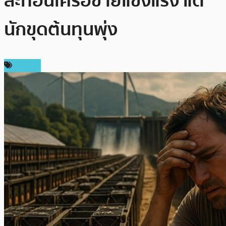
สะท้อนเครือข่ายแข็งแรง แต่
นักขุดต้นทุนพุ่ง
การขุด