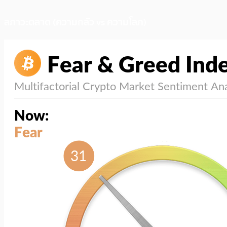
สภาวะตลาด (ความกลัว vs ความโลภ)