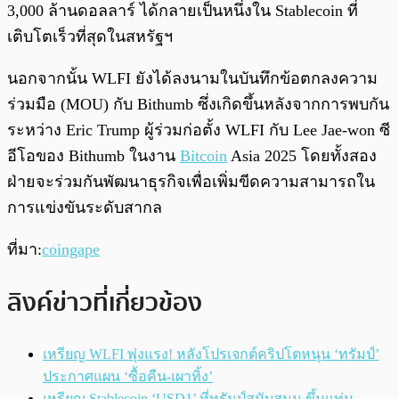
3,000 ล้านดอลลาร์ ได้กลายเป็นหนึ่งใน Stablecoin ที่
เติบโตเร็วที่สุดในสหรัฐฯ
นอกจากนั้น WLFI ยังได้ลงนามในบันทึกข้อตกลงความ
ร่วมมือ (MOU) กับ Bithumb ซึ่งเกิดขึ้นหลังจากการพบกัน
ระหว่าง Eric Trump ผู้ร่วมก่อตั้ง WLFI กับ Lee Jae-won ซี
อีโอของ Bithumb ในงาน
Bitcoin
Asia 2025 โดยทั้งสอง
ฝ่ายจะร่วมกันพัฒนาธุรกิจเพื่อเพิ่มขีดความสามารถใน
การแข่งขันระดับสากล
ที่มา:
coingape
ลิงค์ข่าวที่เกี่ยวข้อง
เหรียญ WLFI พุ่งแรง! หลังโปรเจกต์คริปโตหนุน ‘ทรัมป์’
ประกาศแผน ‘ซื้อคืน-เผาทิ้ง’
เหรียญ Stablecoin ‘USD1’ ที่ทรัมป์สนับสนุน ขึ้นแท่น