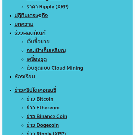
ราคา Ripple (XRP)
ปฏิทินเศรษฐกิจ
บทความ
รีวิวผลิตภัณฑ์
เว็บซื้อขาย
กระเป๋าเก็บเหรียญ
เครื่องขุด
เว็บขุดแบบ Cloud Mining
ห้องเรียน
ข่าวคริปโตเคอเรนซี่
ข่าว Bitcoin
ข่าว Ethereum
ข่าว Binance Coin
ข่าว Dogecoin
ข่าว Ripple (XRP)