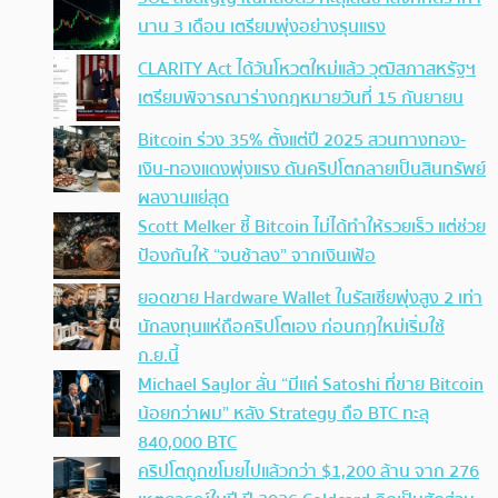
นาน 3 เดือน เตรียมพุ่งอย่างรุนแรง
CLARITY Act ได้วันโหวตใหม่แล้ว วุฒิสภาสหรัฐฯ
เตรียมพิจารณาร่างกฎหมายวันที่ 15 กันยายน
Bitcoin ร่วง 35% ตั้งแต่ปี 2025 สวนทางทอง-
เงิน-ทองแดงพุ่งแรง ดันคริปโตกลายเป็นสินทรัพย์
ผลงานแย่สุด
Scott Melker ชี้ Bitcoin ไม่ได้ทำให้รวยเร็ว แต่ช่วย
ป้องกันให้ “จนช้าลง” จากเงินเฟ้อ
ยอดขาย Hardware Wallet ในรัสเซียพุ่งสูง 2 เท่า
นักลงทุนแห่ถือคริปโตเอง ก่อนกฎใหม่เริ่มใช้
ก.ย.นี้
Michael Saylor ลั่น “มีแค่ Satoshi ที่ขาย Bitcoin
น้อยกว่าผม” หลัง Strategy ถือ BTC ทะลุ
840,000 BTC
คริปโตถูกขโมยไปแล้วกว่า $1,200 ล้าน จาก 276