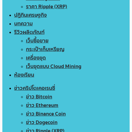
ราคา Ripple (XRP)
ปฏิทินเศรษฐกิจ
บทความ
รีวิวผลิตภัณฑ์
เว็บซื้อขาย
กระเป๋าเก็บเหรียญ
เครื่องขุด
เว็บขุดแบบ Cloud Mining
ห้องเรียน
ข่าวคริปโตเคอเรนซี่
ข่าว Bitcoin
ข่าว Ethereum
ข่าว Binance Coin
ข่าว Dogecoin
ข่าว Ripple (XRP)