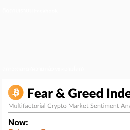
ติดตามเราบน Facebook
สภาวะตลาด (ความกลัว vs ความโลภ)