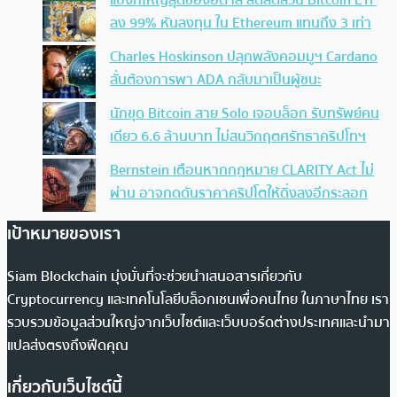
ลง 99% หันลงทุน ใน Ethereum แทนถึง 3 เท่า
Charles Hoskinson ปลุกพลังคอมมูฯ Cardano
ลั่นต้องการพา ADA กลับมาเป็นผู้ชนะ
นักขุด Bitcoin สาย Solo เจอบล็อก รับทรัพย์คน
เดียว 6.6 ล้านบาท ไม่สนวิกฤตศรัทธาคริปโทฯ
Bernstein เตือนหากกฎหมาย CLARITY Act ไม่
ผ่าน อาจกดดันราคาคริปโตให้ดิ่งลงอีกระลอก
เป้าหมายของเรา
Siam Blockchain มุ่งมั่นที่จะช่วยนำเสนอสารเกี่ยวกับ
Cryptocurrency และเทคโนโลยีบล็อกเชนเพื่อคนไทย ในภาษาไทย เรา
รวบรวมข้อมูลส่วนใหญ่จากเว็บไซต์และเว็บบอร์ดต่างประเทศและนำมา
แปลส่งตรงถึงฟีดคุณ
เกี่ยวกับเว็บไซต์นี้