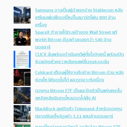
Samsung อาจเป็นผู้นำแจกจ่าย Stablecoin หลัง
เตรียมเพิ่มฟีเจอร์ใหม่ในสมาร์ทโฟน 800 ล้าน
เครื่อง
SpaceX ทำรายได้ทะลุเป้าของ Wall Street แต่
พอร์ต Bitcoin มีมูลค่าลดลงกว่า 540 ล้าน
ดอลลาร์
CLICX ลั่นพร้อมดำเนินคดีผู้ตั้งใจบิดหนี้ พร้อมปิด
รับสมัครชั่วคราวหลังคนแห่ยื่นจนระบบล้น
Coldcard เตือนผู้ใช้งานรีบย้าย Bitcoin ด่วน หลัง
ช่องโหว่ยังอุดไม่ได้ และถูกเจาะต่อเนื่อง
กองทุน Bitcoin ETF เจ๊งและปิดตัวเป็นแห่งแรกใน
สหรัฐหลังเงินทุนไหลออกไปฝั่ง AI
BlackRock ลุยเปิดตัว Tokenized สำหรับกองทุน
ตลาดเงินยุโรปมูลค่า 3.11 แสนล้านดอลลาร์
แบงก์ใหญ่สุดของอิตาลี ลดสัดส่วน Bitcoin ETF