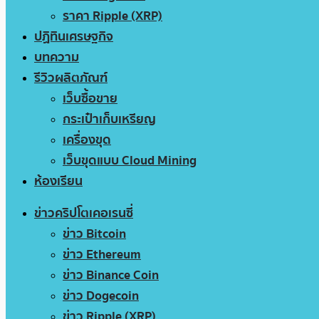
ราคา Ripple (XRP)
ปฏิทินเศรษฐกิจ
บทความ
รีวิวผลิตภัณฑ์
เว็บซื้อขาย
กระเป๋าเก็บเหรียญ
เครื่องขุด
เว็บขุดแบบ Cloud Mining
ห้องเรียน
ข่าวคริปโตเคอเรนซี่
ข่าว Bitcoin
ข่าว Ethereum
ข่าว Binance Coin
ข่าว Dogecoin
ข่าว Ripple (XRP)