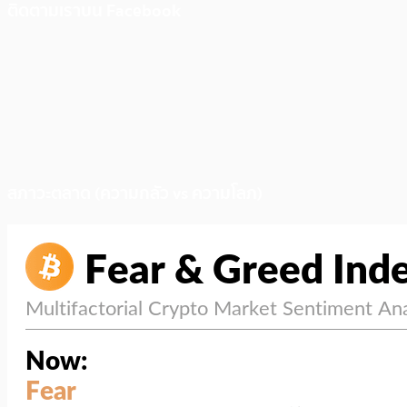
ติดตามเราบน Facebook
สภาวะตลาด (ความกลัว vs ความโลภ)