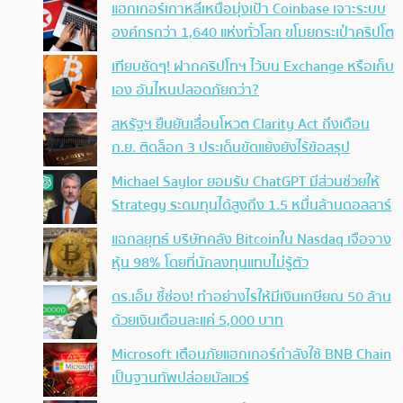
แฮกเกอร์เกาหลีเหนือมุ่งเป้า Coinbase เจาะระบบ
องค์กรกว่า 1,640 แห่งทั่วโลก ขโมยกระเป๋าคริปโต
เทียบชัดๆ! ฝากคริปโทฯ ไว้บน Exchange หรือเก็บ
เอง อันไหนปลอดภัยกว่า?
สหรัฐฯ ยืนยันเลื่อนโหวต Clarity Act ถึงเดือน
ก.ย. ติดล็อก 3 ประเด็นขัดแย้งยังไร้ข้อสรุป
Michael Saylor ยอมรับ ChatGPT มีส่วนช่วยให้
Strategy ระดมทุนได้สูงถึง 1.5 หมื่นล้านดอลลาร์
แฉกลยุทธ์ บริษัทคลัง Bitcoinใน Nasdaq เจือจาง
หุ้น 98% โดยที่นักลงทุนแทบไม่รู้ตัว
ดร.เอ็ม ชี้ช่อง! ทำอย่างไรให้มีเงินเกษียณ 50 ล้าน
ด้วยเงินเดือนละแค่ 5,000 บาท
Microsoft เตือนภัยแฮกเกอร์กำลังใช้ BNB Chain
เป็นฐานทัพปล่อยมัลแวร์