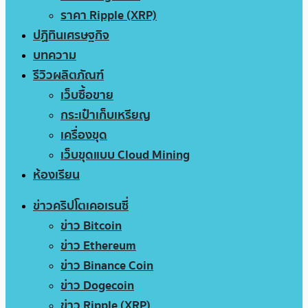
ราคา Ripple (XRP)
ปฏิทินเศรษฐกิจ
บทความ
รีวิวผลิตภัณฑ์
เว็บซื้อขาย
กระเป๋าเก็บเหรียญ
เครื่องขุด
เว็บขุดแบบ Cloud Mining
ห้องเรียน
ข่าวคริปโตเคอเรนซี่
ข่าว Bitcoin
ข่าว Ethereum
ข่าว Binance Coin
ข่าว Dogecoin
ข่าว Ripple (XRP)