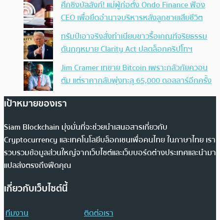
ศึกชิงบัลลังก์! แม่ผู้ก่อตั้ง Ondo Finance ฟ้อง
CEO เพื่อยึดอำนาจบริหารหลังลูกชายเสียชีวิต
ทรัมป์เอาจริง สั่งทำเนียบขาวรื้อเกณฑ์จริยธรรม
ดันกฎหมาย Clarity Act ปลดล็อกคริปโทฯ
Jim Cramer เทขาย Bitcoin เพราะกลัวภัยควอน
ตัม แต่ราคากลับพุ่งทะลุ 65,000 ดอลลาร์อีกครั้ง
เป้าหมายของเรา
Siam Blockchain มุ่งมั่นที่จะช่วยนำเสนอสารเกี่ยวกับ
Cryptocurrency และเทคโนโลยีบล็อกเชนเพื่อคนไทย ในภาษาไทย เรา
รวบรวมข้อมูลส่วนใหญ่จากเว็บไซต์และเว็บบอร์ดต่างประเทศและนำมา
แปลส่งตรงถึงฟีดคุณ
เกี่ยวกับเว็บไซต์นี้
ทีมงาน
ติดต่อเรา