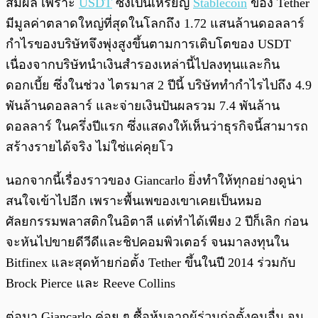
สมผล เพราะ
USDT
ซึ่งเป็นเหรียญ
Stablecoin
ของ Tether
มีมูลค่าตลาดใหญ่ที่สุดในโลกถึง 1.72 แสนล้านดอลลาร์
กำไรของบริษัทจึงพุ่งสูงขึ้นตามการเติบโตของ USDT
เนื่องจากบริษัทนำเงินสำรองเหล่านี้ไปลงทุนและกิน
ดอกเบี้ย ซึ่งในช่วง ไตรมาส 2 ปีนี้ บริษัททำกำไรไปถึง 4.9
พันล้านดอลลาร์ และจ่ายเงินปันผลรวม 7.4 พันล้าน
ดอลลาร์ ในครึ่งปีแรก ซึ่งแสดงให้เห็นว่าธุรกิจนี้สามารถ
สร้างรายได้จริง ไม่ใช่แค่คุยโว
นอกจากนี้เรื่องราวของ Giancarlo ยิ่งทำให้ทุกอย่างดูน่า
สนใจเข้าไปอีก เพราะพื้นเพของเขาเคยเป็นหมอ
ศัลยกรรมพลาสติกในอิตาลี แต่ทำได้เพียง 2 ปีก็เลิก ก่อน
จะหันไปขายดีวีดีและชิปคอมพิวเตอร์ จนมาลงทุนใน
Bitfinex และสุดท้ายก่อตั้ง Tether ขึ้นในปี 2014 ร่วมกับ
Brock Pierce และ Reeve Collins
ต่อมา Giancarlo ค่อย ๆ ซื้อหุ้นจากผู้ร่วมก่อตั้งคนอื่น จน