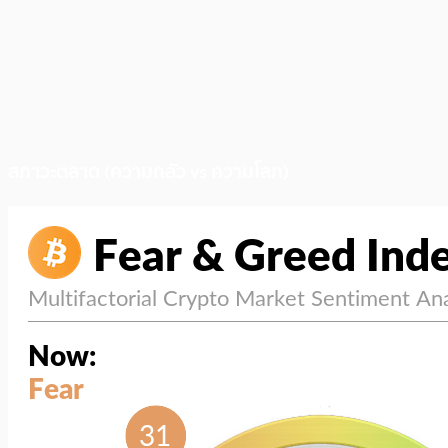
สภาวะตลาด (ความกลัว vs ความโลภ)