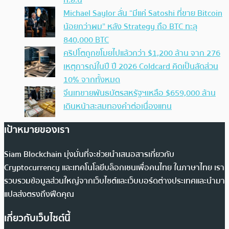
Michael Saylor ลั่น “มีแค่ Satoshi ที่ขาย Bitcoin
น้อยกว่าผม” หลัง Strategy ถือ BTC ทะลุ
840,000 BTC
คริปโตถูกขโมยไปแล้วกว่า $1,200 ล้าน จาก 276
เหตุการณ์ในปี ปี 2026 Coldcard คิดเป็นสัดส่วน
10% จากทั้งหมด
จีนเทขายพันธบัตรสหรัฐฯเหลือ $659,000 ล้าน
เดินหน้าสะสมทองคำต่อเนื่องแทน
เป้าหมายของเรา
Siam Blockchain มุ่งมั่นที่จะช่วยนำเสนอสารเกี่ยวกับ
Cryptocurrency และเทคโนโลยีบล็อกเชนเพื่อคนไทย ในภาษาไทย เรา
รวบรวมข้อมูลส่วนใหญ่จากเว็บไซต์และเว็บบอร์ดต่างประเทศและนำมา
แปลส่งตรงถึงฟีดคุณ
เกี่ยวกับเว็บไซต์นี้