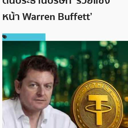
ดันประธานบริษัท ‘รวยแซง
หน้า Warren Buffett’
ข่าวคริปโตเคอเรนซี่