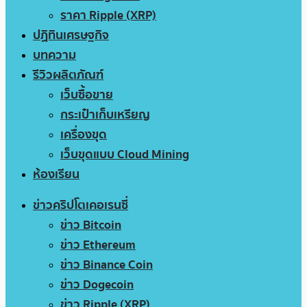
ราคา Ripple (XRP)
ปฏิทินเศรษฐกิจ
บทความ
รีวิวผลิตภัณฑ์
เว็บซื้อขาย
กระเป๋าเก็บเหรียญ
เครื่องขุด
เว็บขุดแบบ Cloud Mining
ห้องเรียน
ข่าวคริปโตเคอเรนซี่
ข่าว Bitcoin
ข่าว Ethereum
ข่าว Binance Coin
ข่าว Dogecoin
ข่าว Ripple (XRP)