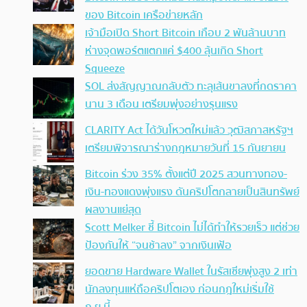
ของ Bitcoin เครือข่ายหลัก
เจ้ามือเปิด Short Bitcoin เกือบ 2 พันล้านบาท
ห่างจุดพอร์ตแตกแค่ $400 ลุ้นเกิด Short
Squeeze
SOL ส่งสัญญาณกลับตัว ทะลุเส้นขาลงที่กดราคา
นาน 3 เดือน เตรียมพุ่งอย่างรุนแรง
CLARITY Act ได้วันโหวตใหม่แล้ว วุฒิสภาสหรัฐฯ
เตรียมพิจารณาร่างกฎหมายวันที่ 15 กันยายน
Bitcoin ร่วง 35% ตั้งแต่ปี 2025 สวนทางทอง-
เงิน-ทองแดงพุ่งแรง ดันคริปโตกลายเป็นสินทรัพย์
ผลงานแย่สุด
Scott Melker ชี้ Bitcoin ไม่ได้ทำให้รวยเร็ว แต่ช่วย
ป้องกันให้ “จนช้าลง” จากเงินเฟ้อ
ยอดขาย Hardware Wallet ในรัสเซียพุ่งสูง 2 เท่า
นักลงทุนแห่ถือคริปโตเอง ก่อนกฎใหม่เริ่มใช้
ก.ย.นี้