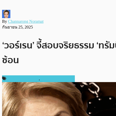
By
Channarong Noramat
กันยายน 25, 2025
‘วอร์เรน’ จี้สอบจริยธรรม ‘ทรั
ซ้อน
กฎหมายและรัฐบาล
,
ข่าวคริปโตเคอเรนซี่