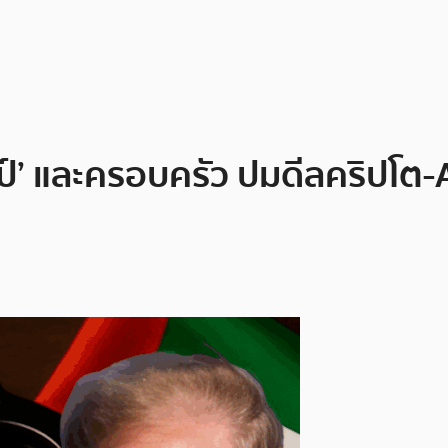
มป์’ และครอบครัว ปมดีลคริปโต-A