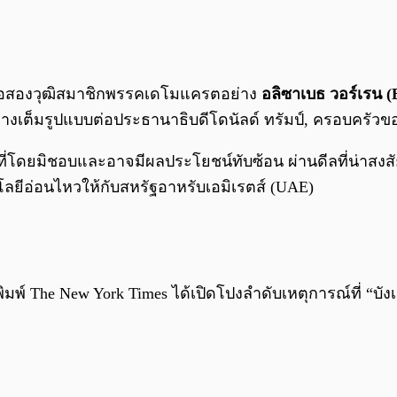
มื่อสองวุฒิสมาชิกพรรคเดโมแครตอย่าง
อลิซาเบธ วอร์เรน (
งเต็มรูปแบบต่อประธานาธิบดีโดนัลด์ ทรัมป์, ครอบครัวขอ
้าที่โดยมิชอบและอาจมีผลประโยชน์ทับซ้อน ผ่านดีลที่น่าสงส
ลยีอ่อนไหวให้กับสหรัฐอาหรับเอมิเรตส์ (UAE)
มพ์ The New York Times ได้เปิดโปงลำดับเหตุการณ์ที่ “บังเอิ