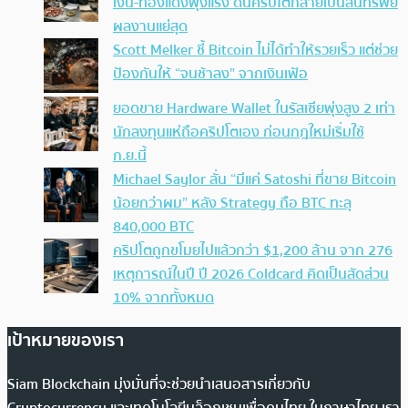
เงิน-ทองแดงพุ่งแรง ดันคริปโตกลายเป็นสินทรัพย์
ผลงานแย่สุด
Scott Melker ชี้ Bitcoin ไม่ได้ทำให้รวยเร็ว แต่ช่วย
ป้องกันให้ “จนช้าลง” จากเงินเฟ้อ
ยอดขาย Hardware Wallet ในรัสเซียพุ่งสูง 2 เท่า
นักลงทุนแห่ถือคริปโตเอง ก่อนกฎใหม่เริ่มใช้
ก.ย.นี้
Michael Saylor ลั่น “มีแค่ Satoshi ที่ขาย Bitcoin
น้อยกว่าผม” หลัง Strategy ถือ BTC ทะลุ
840,000 BTC
คริปโตถูกขโมยไปแล้วกว่า $1,200 ล้าน จาก 276
เหตุการณ์ในปี ปี 2026 Coldcard คิดเป็นสัดส่วน
10% จากทั้งหมด
เป้าหมายของเรา
Siam Blockchain มุ่งมั่นที่จะช่วยนำเสนอสารเกี่ยวกับ
Cryptocurrency และเทคโนโลยีบล็อกเชนเพื่อคนไทย ในภาษาไทย เรา