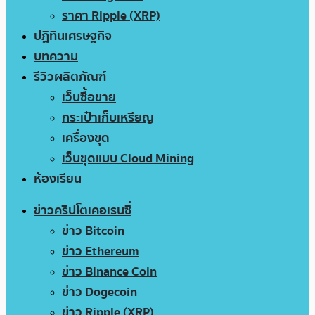
ราคา Ripple (XRP)
ปฏิทินเศรษฐกิจ
บทความ
รีวิวผลิตภัณฑ์
เว็บซื้อขาย
กระเป๋าเก็บเหรียญ
เครื่องขุด
เว็บขุดแบบ Cloud Mining
ห้องเรียน
ข่าวคริปโตเคอเรนซี่
ข่าว Bitcoin
ข่าว Ethereum
ข่าว Binance Coin
ข่าว Dogecoin
ข่าว Ripple (XRP)