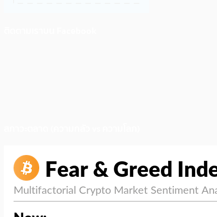
ติดตามเราบน Facebook
สภาวะตลาด (ความกลัว vs ความโลภ)