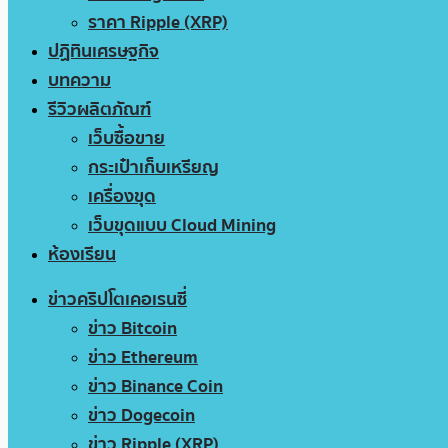
ราคา Ripple (XRP)
ปฏิทินเศรษฐกิจ
บทความ
รีวิวผลิตภัณฑ์
เว็บซื้อขาย
กระเป๋าเก็บเหรียญ
เครื่องขุด
เว็บขุดแบบ Cloud Mining
ห้องเรียน
ข่าวคริปโตเคอเรนซี่
ข่าว Bitcoin
ข่าว Ethereum
ข่าว Binance Coin
ข่าว Dogecoin
ข่าว Ripple (XRP)