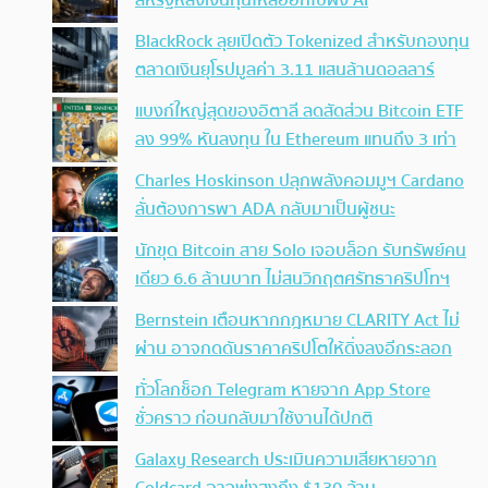
สหรัฐหลังเงินทุนไหลออกไปฝั่ง AI
BlackRock ลุยเปิดตัว Tokenized สำหรับกองทุน
ตลาดเงินยุโรปมูลค่า 3.11 แสนล้านดอลลาร์
แบงก์ใหญ่สุดของอิตาลี ลดสัดส่วน Bitcoin ETF
ลง 99% หันลงทุน ใน Ethereum แทนถึง 3 เท่า
Charles Hoskinson ปลุกพลังคอมมูฯ Cardano
ลั่นต้องการพา ADA กลับมาเป็นผู้ชนะ
นักขุด Bitcoin สาย Solo เจอบล็อก รับทรัพย์คน
เดียว 6.6 ล้านบาท ไม่สนวิกฤตศรัทธาคริปโทฯ
Bernstein เตือนหากกฎหมาย CLARITY Act ไม่
ผ่าน อาจกดดันราคาคริปโตให้ดิ่งลงอีกระลอก
ทั่วโลกช็อก Telegram หายจาก App Store
ชั่วคราว ก่อนกลับมาใช้งานได้ปกติ
Galaxy Research ประเมินความเสียหายจาก