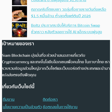
Coldcard อาจพุ่งสูงถึง $130 ล้าน
ตลาดคริปโตซบเซา วอลุ่มซื้อขายรายวันดิ่งเหลือ
$1.5 หมื่นล้าน ต่ำสุดตั้งแต่ต้นปี 2026
Boltz ประกาศระงับให้บริการ Bitcoin Swap
ชั่วคราว หลังตัวเลขการใช้ AI แฮ็กระบบพุ่งสูง
เป้าหมายของเรา
Siam Blockchain มุ่งมั่นที่จะช่วยนำเสนอสารเกี่ยวกับ
Cryptocurrency และเทคโนโลยีบล็อกเชนเพื่อคนไทย ในภาษาไทย เรา
รวบรวมข้อมูลส่วนใหญ่จากเว็บไซต์และเว็บบอร์ดต่างประเทศและนำมา
แปลส่งตรงถึงฟีดคุณ
เกี่ยวกับเว็บไซต์นี้
ทีมงาน
ติดต่อเรา
นโยบายความเป็นส่วนตัว
ข้อตกลงในการใช้งาน