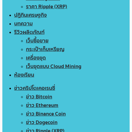
ราคา Ripple (XRP)
ปฏิทินเศรษฐกิจ
บทความ
รีวิวผลิตภัณฑ์
เว็บซื้อขาย
กระเป๋าเก็บเหรียญ
เครื่องขุด
เว็บขุดแบบ Cloud Mining
ห้องเรียน
ข่าวคริปโตเคอเรนซี่
ข่าว Bitcoin
ข่าว Ethereum
ข่าว Binance Coin
ข่าว Dogecoin
ข่าว Ripple (XRP)