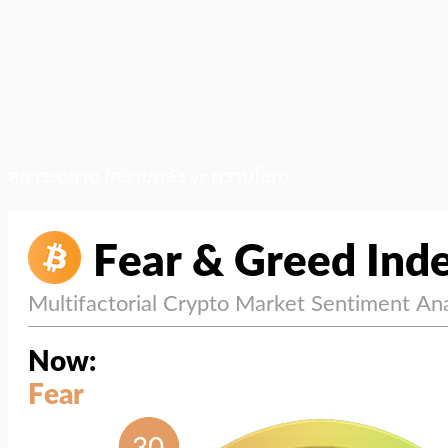
สภาวะตลาด (ความกลัว vs ความโลภ)