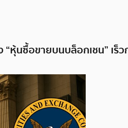
 “หุ้นซื้อขายบนบล็อกเชน” เร็วก