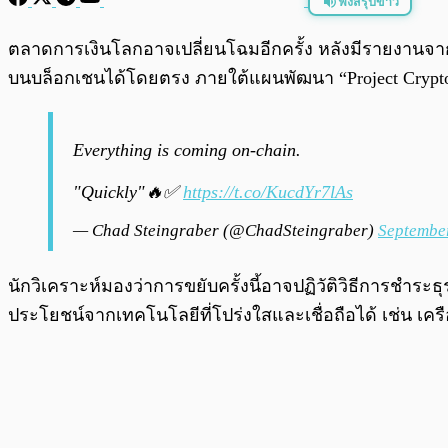
ฟังสรุปข่าว
พร้อมเล่น
ตลาดการเงินโลกอาจเปลี่ยนโฉมอีกครั้ง หลังมีรายงานจ
บนบล็อกเชนได้โดยตรง ภายใต้แผนพัฒนา “Project Crypto” ท
Everything is coming on-chain.
"Quickly"🔥✅
https://t.co/KucdYr7lAs
— Chad Steingraber (@ChadSteingraber)
Septembe
นักวิเคราะห์มองว่าการขยับครั้งนี้อาจปฏิวัติวิธีการชำร
ประโยชน์จากเทคโนโลยีที่โปร่งใสและเชื่อถือได้ เช่น เคร