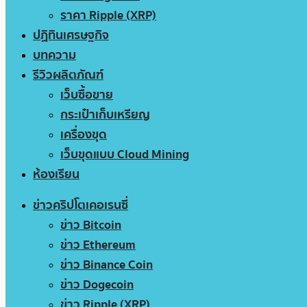
ราคา Ripple (XRP)
ปฏิทินเศรษฐกิจ
บทความ
รีวิวผลิตภัณฑ์
เว็บซื้อขาย
กระเป๋าเก็บเหรียญ
เครื่องขุด
เว็บขุดแบบ Cloud Mining
ห้องเรียน
ข่าวคริปโตเคอเรนซี่
ข่าว Bitcoin
ข่าว Ethereum
ข่าว Binance Coin
ข่าว Dogecoin
ข่าว Ripple (XRP)