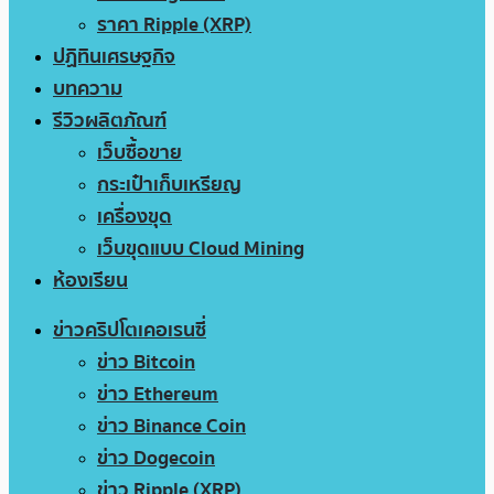
ราคา Ripple (XRP)
ปฏิทินเศรษฐกิจ
บทความ
รีวิวผลิตภัณฑ์
เว็บซื้อขาย
กระเป๋าเก็บเหรียญ
เครื่องขุด
เว็บขุดแบบ Cloud Mining
ห้องเรียน
ข่าวคริปโตเคอเรนซี่
ข่าว Bitcoin
ข่าว Ethereum
ข่าว Binance Coin
ข่าว Dogecoin
ข่าว Ripple (XRP)