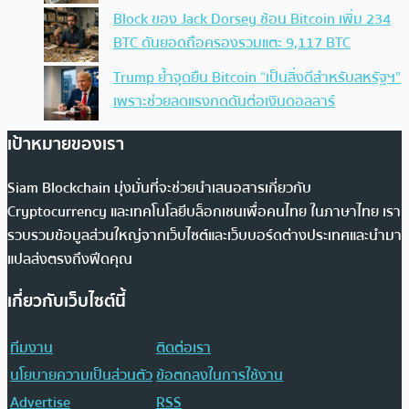
Block ของ Jack Dorsey ช้อน Bitcoin เพิ่ม 234
BTC ดันยอดถือครองรวมแตะ 9,117 BTC
Trump ย้ำจุดยืน Bitcoin “เป็นสิ่งดีสำหรับสหรัฐฯ”
เพราะช่วยลดแรงกดดันต่อเงินดอลลาร์
เป้าหมายของเรา
Siam Blockchain มุ่งมั่นที่จะช่วยนำเสนอสารเกี่ยวกับ
Cryptocurrency และเทคโนโลยีบล็อกเชนเพื่อคนไทย ในภาษาไทย เรา
รวบรวมข้อมูลส่วนใหญ่จากเว็บไซต์และเว็บบอร์ดต่างประเทศและนำมา
แปลส่งตรงถึงฟีดคุณ
เกี่ยวกับเว็บไซต์นี้
ทีมงาน
ติดต่อเรา
นโยบายความเป็นส่วนตัว
ข้อตกลงในการใช้งาน
Advertise
RSS