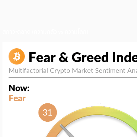
สภาวะตลาด (ความกลัว vs ความโลภ)