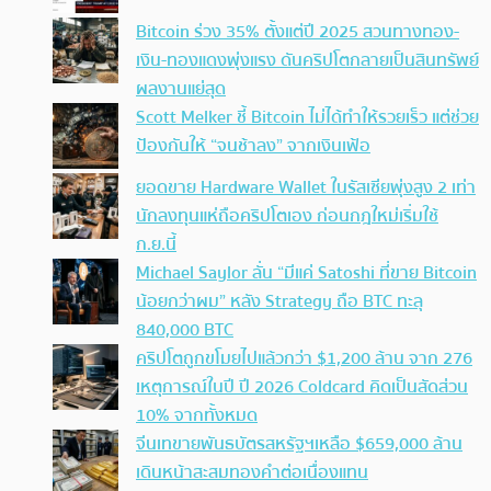
Bitcoin ร่วง 35% ตั้งแต่ปี 2025 สวนทางทอง-
เงิน-ทองแดงพุ่งแรง ดันคริปโตกลายเป็นสินทรัพย์
ผลงานแย่สุด
Scott Melker ชี้ Bitcoin ไม่ได้ทำให้รวยเร็ว แต่ช่วย
ป้องกันให้ “จนช้าลง” จากเงินเฟ้อ
ยอดขาย Hardware Wallet ในรัสเซียพุ่งสูง 2 เท่า
นักลงทุนแห่ถือคริปโตเอง ก่อนกฎใหม่เริ่มใช้
ก.ย.นี้
Michael Saylor ลั่น “มีแค่ Satoshi ที่ขาย Bitcoin
น้อยกว่าผม” หลัง Strategy ถือ BTC ทะลุ
840,000 BTC
คริปโตถูกขโมยไปแล้วกว่า $1,200 ล้าน จาก 276
เหตุการณ์ในปี ปี 2026 Coldcard คิดเป็นสัดส่วน
10% จากทั้งหมด
จีนเทขายพันธบัตรสหรัฐฯเหลือ $659,000 ล้าน
เดินหน้าสะสมทองคำต่อเนื่องแทน