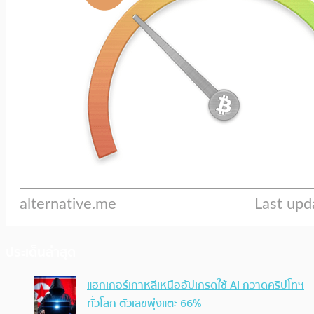
ประเด็นล่าสุด
แฮกเกอร์เกาหลีเหนืออัปเกรดใช้ AI กวาดคริปโทฯ
ทั่วโลก ตัวเลขพุ่งแตะ 66%