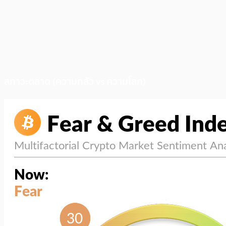
สภาวะตลาด (ความกลัว vs ความโลภ)