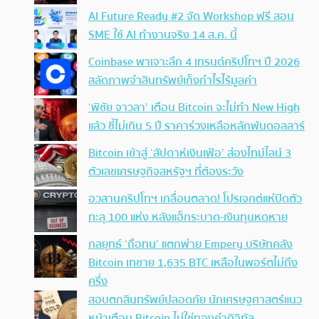
AI Future Ready #2 จัด Workshop ฟรี สอน
SME ใช้ AI ทำงานจริง 14 ส.ค. นี้
Coinbase พาเจาะลึก 4 เทรนด์คริปโทฯ ปี 2026
สลัดภาพจำสินทรัพย์เก็งกำไรไร้มูลค่า
‘พิชัย จาวลา’ เตือน Bitcoin จะไม่ทำ New High
แล้ว ชี้ไม่เกิน 5 ปี ราคาร่วงเหลือหลักพันดอลลาร์
Bitcoin เข้าสู่ ‘สัปดาห์เงินเฟ้อ’ ส่องไทม์ไลน์ 3
ตัวเลขเศรษฐกิจสหรัฐฯ ที่ต้องระวัง
อวสานคริปโทฯ เกลื่อนตลาด! โปรเจกต์แห่ปิดตัว
ทะลุ 100 แห่ง หลังแฮ็กระบาด-เงินทุนหดหาย
กลยุทธ์ ‘ถือทน’ แตกพ่าย Empery บริษัทคลัง
Bitcoin เทขาย 1,635 BTC เหลือในพอร์ตไม่ถึง
ครึ่ง
สอบตกสินทรัพย์ปลอดภัย นักเศรษฐศาสตร์แนว
หน้าเตือน Bitcoin ไม่ใช่ทองคำดิจิทัล