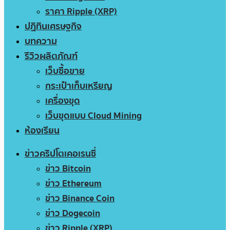
ราคา Ripple (XRP)
ปฏิทินเศรษฐกิจ
บทความ
รีวิวผลิตภัณฑ์
เว็บซื้อขาย
กระเป๋าเก็บเหรียญ
เครื่องขุด
เว็บขุดแบบ Cloud Mining
ห้องเรียน
ข่าวคริปโตเคอเรนซี่
ข่าว Bitcoin
ข่าว Ethereum
ข่าว Binance Coin
ข่าว Dogecoin
ข่าว Ripple (XRP)