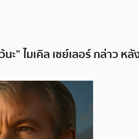
ว้นะ” ไมเคิล เซย์เลอร์ กล่าว หล