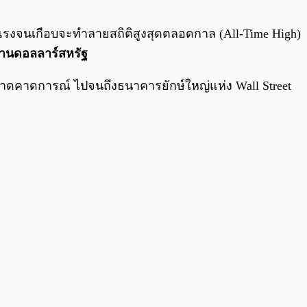
0:00
/
0:00
ุนแรงจนเกือบจะทำลายสถิติสูงสุดตลอดกาล (All-Time High)
ล้านดอลลาร์สหรัฐ
ตลาดคาดการณ์ ไปจนถึงธนาคารยักษ์ใหญ่แห่ง Wall Street