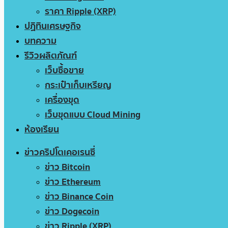
ราคา Ripple (XRP)
ปฏิทินเศรษฐกิจ
บทความ
รีวิวผลิตภัณฑ์
เว็บซื้อขาย
กระเป๋าเก็บเหรียญ
เครื่องขุด
เว็บขุดแบบ Cloud Mining
ห้องเรียน
ข่าวคริปโตเคอเรนซี่
ข่าว Bitcoin
ข่าว Ethereum
ข่าว Binance Coin
ข่าว Dogecoin
ข่าว Ripple (XRP)