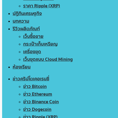
ราคา Ripple (XRP)
ปฏิทินเศรษฐกิจ
บทความ
รีวิวผลิตภัณฑ์
เว็บซื้อขาย
กระเป๋าเก็บเหรียญ
เครื่องขุด
เว็บขุดแบบ Cloud Mining
ห้องเรียน
ข่าวคริปโตเคอเรนซี่
ข่าว Bitcoin
ข่าว Ethereum
ข่าว Binance Coin
ข่าว Dogecoin
ข่าว Ripple (XRP)