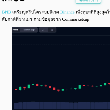
ฟังสรุปข่าว
พร้อมเล่น
BNB
เหรียญคริปโตระบบนิเวศ
Binance
เพิ่งทุบสถิติสูงสุ
สัปดาห์ที่ผ่านมา ตามข้อมูลจาก Coinmarketcap