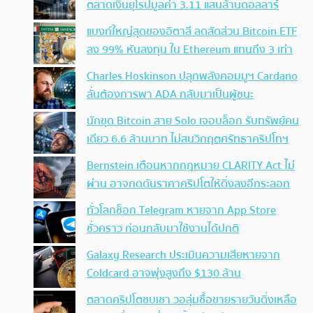
ตลาดเงินยุโรปมูลค่า 3.11 แสนล้านดอลลาร์
แบงก์ใหญ่สุดของอิตาลี ลดสัดส่วน Bitcoin ETF
ลง 99% หันลงทุน ใน Ethereum แทนถึง 3 เท่า
Charles Hoskinson ปลุกพลังคอมมูฯ Cardano
ลั่นต้องการพา ADA กลับมาเป็นผู้ชนะ
นักขุด Bitcoin สาย Solo เจอบล็อก รับทรัพย์คน
เดียว 6.6 ล้านบาท ไม่สนวิกฤตศรัทธาคริปโทฯ
Bernstein เตือนหากกฎหมาย CLARITY Act ไม่
ผ่าน อาจกดดันราคาคริปโตให้ดิ่งลงอีกระลอก
ทั่วโลกช็อก Telegram หายจาก App Store
ชั่วคราว ก่อนกลับมาใช้งานได้ปกติ
Galaxy Research ประเมินความเสียหายจาก
Coldcard อาจพุ่งสูงถึง $130 ล้าน
ตลาดคริปโตซบเซา วอลุ่มซื้อขายรายวันดิ่งเหลือ