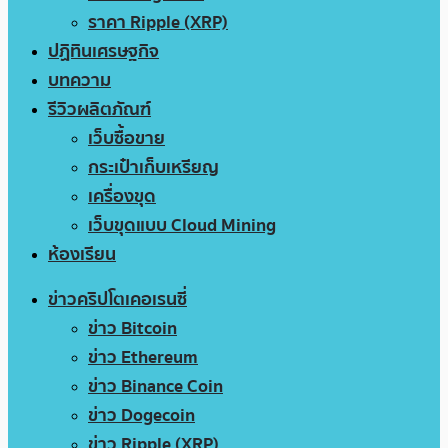
ราคา Ripple (XRP)
ปฏิทินเศรษฐกิจ
บทความ
รีวิวผลิตภัณฑ์
เว็บซื้อขาย
กระเป๋าเก็บเหรียญ
เครื่องขุด
เว็บขุดแบบ Cloud Mining
ห้องเรียน
ข่าวคริปโตเคอเรนซี่
ข่าว Bitcoin
ข่าว Ethereum
ข่าว Binance Coin
ข่าว Dogecoin
ข่าว Ripple (XRP)