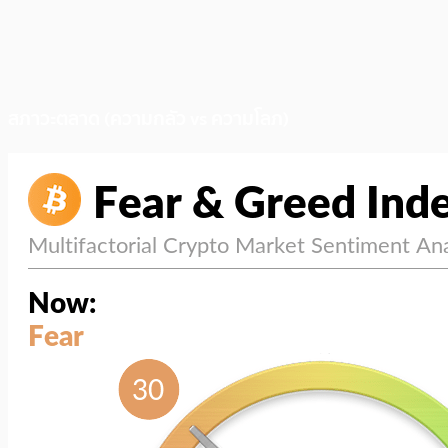
สภาวะตลาด (ความกลัว vs ความโลภ)