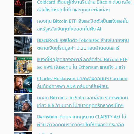
Coldcard เตือนผู้ใช้งานรีบย้าย Bitcoin ด่วน หลัง
ช่องโหว่ยังอุดไม่ได้ และถูกเจาะต่อเนื่อง
กองทุน Bitcoin ETF เจ๊งและปิดตัวเป็นแห่งแรกใน
สหรัฐหลังเงินทุนไหลออกไปฝั่ง AI
BlackRock ลุยเปิดตัว Tokenized สำหรับกองทุน
ตลาดเงินยุโรปมูลค่า 3.11 แสนล้านดอลลาร์
แบงก์ใหญ่สุดของอิตาลี ลดสัดส่วน Bitcoin ETF
ลง 99% หันลงทุน ใน Ethereum แทนถึง 3 เท่า
Charles Hoskinson ปลุกพลังคอมมูฯ Cardano
ลั่นต้องการพา ADA กลับมาเป็นผู้ชนะ
นักขุด Bitcoin สาย Solo เจอบล็อก รับทรัพย์คน
เดียว 6.6 ล้านบาท ไม่สนวิกฤตศรัทธาคริปโทฯ
Bernstein เตือนหากกฎหมาย CLARITY Act ไม่
ผ่าน อาจกดดันราคาคริปโตให้ดิ่งลงอีกระลอก