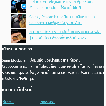
ทั่วโลกช็อก Telegram หายจาก App Store
ชั่วคราว ก่อนกลับมาใช้งานได้ปกติ
Galaxy Research ประเมินความเสียหายจาก
Coldcard อาจพุ่งสูงถึง $130 ล้าน
ตลาดคริปโตซบเซา วอลุ่มซื้อขายรายวันดิ่งเหลือ
$1.5 หมื่นล้าน ต่ำสุดตั้งแต่ต้นปี 2026
เป้าหมายของเรา
Siam Blockchain มุ่งมั่นที่จะช่วยนำเสนอสารเกี่ยวกับ
Cryptocurrency และเทคโนโลยีบล็อกเชนเพื่อคนไทย ในภาษาไทย เรา
รวบรวมข้อมูลส่วนใหญ่จากเว็บไซต์และเว็บบอร์ดต่างประเทศและนำมา
แปลส่งตรงถึงฟีดคุณ
เกี่ยวกับเว็บไซต์นี้
ทีมงาน
ติดต่อเรา