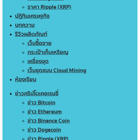
ราคา Ripple (XRP)
ปฏิทินเศรษฐกิจ
บทความ
รีวิวผลิตภัณฑ์
เว็บซื้อขาย
กระเป๋าเก็บเหรียญ
เครื่องขุด
เว็บขุดแบบ Cloud Mining
ห้องเรียน
ข่าวคริปโตเคอเรนซี่
ข่าว Bitcoin
ข่าว Ethereum
ข่าว Binance Coin
ข่าว Dogecoin
ข่าว Ripple (XRP)