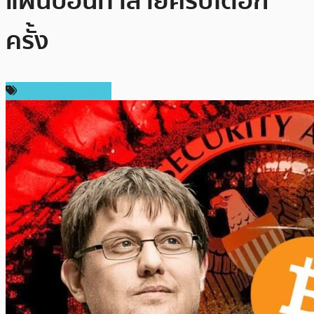
แผนบ่อนทำลายคริปโตอีก
ครั้ง
ข่าวคริปโตเคอเรนซี่