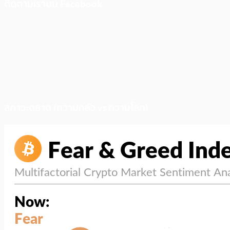
ติดตามเราบน Facebook
สภาวะตลาด (ความกลัว vs ความโลภ)