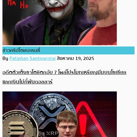
ข่าวคริปโตเคอเรนซี่
By
Patiphan Santivarotai
สิงหาคม 19, 2025
อดีตตัวเต็งซาโตชิตกอับ ? โผล่โปรโมทเหรียญมีมบนโซเซียล
แลกเงินไม่กี่พันดอลลาร์