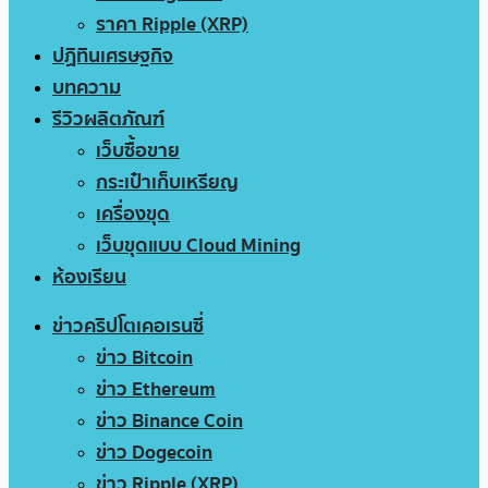
ราคา Ripple (XRP)
ปฏิทินเศรษฐกิจ
บทความ
รีวิวผลิตภัณฑ์
เว็บซื้อขาย
กระเป๋าเก็บเหรียญ
เครื่องขุด
เว็บขุดแบบ Cloud Mining
ห้องเรียน
ข่าวคริปโตเคอเรนซี่
ข่าว Bitcoin
ข่าว Ethereum
ข่าว Binance Coin
ข่าว Dogecoin
ข่าว Ripple (XRP)