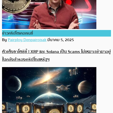
ข่าวคริปโตเคอเรนซี่
By
Pairploy Denpairojsak
มีนาคม 5, 2025
ตัวเต็งซาโตชิชี้ ! XRP และ Solana เป็น Scams ไม่เหมาะเข้ามาอยู่
ในคลังสำรองคริปโทสหรัฐฯ