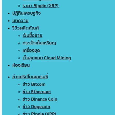
ราคา Ripple (XRP)
ปฏิทินเศรษฐกิจ
บทความ
รีวิวผลิตภัณฑ์
เว็บซื้อขาย
กระเป๋าเก็บเหรียญ
เครื่องขุด
เว็บขุดแบบ Cloud Mining
ห้องเรียน
ข่าวคริปโตเคอเรนซี่
ข่าว Bitcoin
ข่าว Ethereum
ข่าว Binance Coin
ข่าว Dogecoin
ข่าว Ripple (XRP)