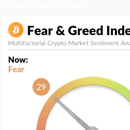
สภาวะตลาด (ความกลัว vs ความโลภ)