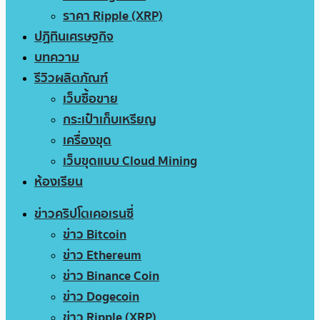
ราคา Ripple (XRP)
ปฏิทินเศรษฐกิจ
บทความ
รีวิวผลิตภัณฑ์
เว็บซื้อขาย
กระเป๋าเก็บเหรียญ
เครื่องขุด
เว็บขุดแบบ Cloud Mining
ห้องเรียน
ข่าวคริปโตเคอเรนซี่
ข่าว Bitcoin
ข่าว Ethereum
ข่าว Binance Coin
ข่าว Dogecoin
ข่าว Ripple (XRP)