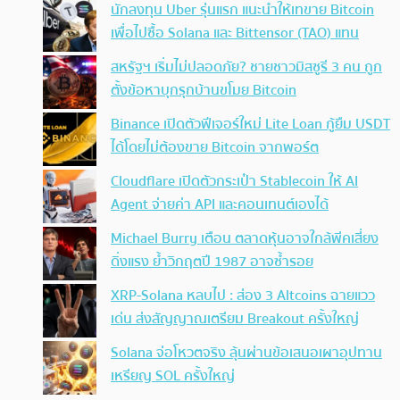
นักลงทุน Uber รุ่นแรก แนะนำให้เทขาย Bitcoin
เพื่อไปซื้อ Solana และ Bittensor (TAO) แทน
สหรัฐฯ เริ่มไม่ปลอดภัย? ชายชาวมิสซูรี 3 คน ถูก
ตั้งข้อหาบุกรุกบ้านขโมย Bitcoin
Binance เปิดตัวฟีเจอร์ใหม่ Lite Loan กู้ยืม USDT
ได้โดยไม่ต้องขาย Bitcoin จากพอร์ต
Cloudflare เปิดตัวกระเป๋า Stablecoin ให้ AI
Agent จ่ายค่า API และคอนเทนต์เองได้
Michael Burry เตือน ตลาดหุ้นอาจใกล้พีคเสี่ยง
ดิ่งแรง ย้ำวิกฤตปี 1987 อาจซ้ำรอย
XRP-Solana หลบไป : ส่อง 3 Altcoins ฉายแวว
เด่น ส่งสัญญาณเตรียม Breakout ครั้งใหญ่
Solana จ่อโหวตจริง ลุ้นผ่านข้อเสนอเผาอุปทาน
เหรียญ SOL ครั้งใหญ่