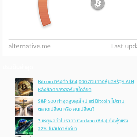
ประเด็นล่าสุด
Bitcoin ทรงตัว $64,000 สวนทางหุ้นสหรัฐฯ ATH
หลังข้อตกลงฮอร์มุซใกล้ยุติ
S&P 500 ทำจุดสูงสุดใหม่ แต่ Bitcoin ไม่ตาม
ตลาดเปลี่ยน หรือ คนเปลี่ยน?
3 เหตุผลทำไมราคา Cardano (Ada) ถึงพุ่งแรง
22% ในสัปดาห์เดียว