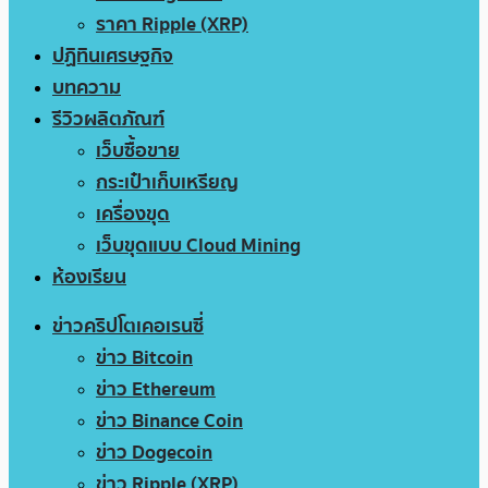
ราคา Ripple (XRP)
ปฏิทินเศรษฐกิจ
บทความ
รีวิวผลิตภัณฑ์
เว็บซื้อขาย
กระเป๋าเก็บเหรียญ
เครื่องขุด
เว็บขุดแบบ Cloud Mining
ห้องเรียน
ข่าวคริปโตเคอเรนซี่
ข่าว Bitcoin
ข่าว Ethereum
ข่าว Binance Coin
ข่าว Dogecoin
ข่าว Ripple (XRP)