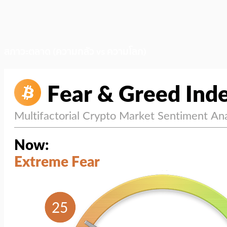
สภาวะตลาด (ความกลัว vs ความโลภ)