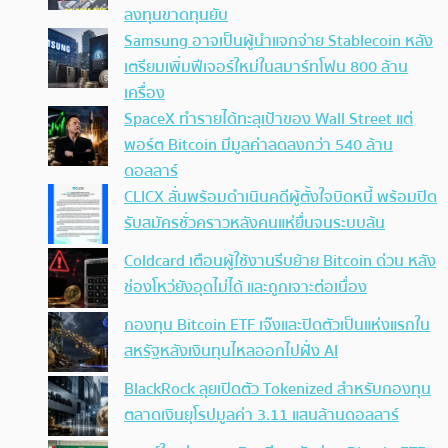
ลงทุนขาดทุนยับ
Samsung อาจเป็นผู้นำแจกจ่าย Stablecoin หลัง
เตรียมเพิ่มฟีเจอร์ใหม่ในสมาร์ทโฟน 800 ล้าน
เครื่อง
SpaceX ทำรายได้ทะลุเป้าของ Wall Street แต่
พอร์ต Bitcoin มีมูลค่าลดลงกว่า 540 ล้าน
ดอลลาร์
CLICX ลั่นพร้อมดำเนินคดีผู้ตั้งใจบิดหนี้ พร้อมปิด
รับสมัครชั่วคราวหลังคนแห่ยื่นจนระบบล้น
Coldcard เตือนผู้ใช้งานรีบย้าย Bitcoin ด่วน หลัง
ช่องโหว่ยังอุดไม่ได้ และถูกเจาะต่อเนื่อง
กองทุน Bitcoin ETF เจ๊งและปิดตัวเป็นแห่งแรกใน
สหรัฐหลังเงินทุนไหลออกไปฝั่ง AI
BlackRock ลุยเปิดตัว Tokenized สำหรับกองทุน
ตลาดเงินยุโรปมูลค่า 3.11 แสนล้านดอลลาร์