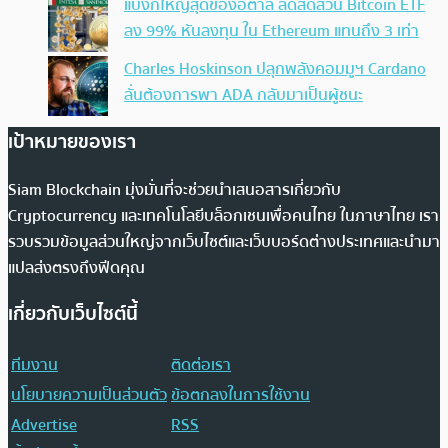
แบงก์ใหญ่สุดของอิตาลี ลดสัดส่วน Bitcoin ETF
ลง 99% หันลงทุน ใน Ethereum แทนถึง 3 เท่า
Charles Hoskinson ปลุกพลังคอมมูฯ Cardano
ลั่นต้องการพา ADA กลับมาเป็นผู้ชนะ
เป้าหมายของเรา
Siam Blockchain มุ่งมั่นที่จะช่วยนำเสนอสารเกี่ยวกับ
Cryptocurrency และเทคโนโลยีบล็อกเชนเพื่อคนไทย ในภาษาไทย เรา
รวบรวมข้อมูลส่วนใหญ่จากเว็บไซต์และเว็บบอร์ดต่างประเทศและนำมา
แปลส่งตรงถึงฟีดคุณ
เกี่ยวกับเว็บไซต์นี้
ทีมงาน
ติดต่อเรา
นโยบายความเป็นส่วนตัว
ข้อตกลงในการใช้งาน
Advertise
RSS