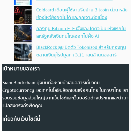
Coldcard เตือนผู้ใช้งานรีบย้าย Bitcoin ด่วน หลัง
ช่องโหว่ยังอุดไม่ได้ และถูกเจาะต่อเนื่อง
กองทุน Bitcoin ETF เจ๊งและปิดตัวเป็นแห่งแรกใน
สหรัฐหลังเงินทุนไหลออกไปฝั่ง AI
BlackRock ลุยเปิดตัว Tokenized สำหรับกองทุน
ตลาดเงินยุโรปมูลค่า 3.11 แสนล้านดอลลาร์
เป้าหมายของเรา
Siam Blockchain มุ่งมั่นที่จะช่วยนำเสนอสารเกี่ยวกับ
Cryptocurrency และเทคโนโลยีบล็อกเชนเพื่อคนไทย ในภาษาไทย เรา
รวบรวมข้อมูลส่วนใหญ่จากเว็บไซต์และเว็บบอร์ดต่างประเทศและนำมา
แปลส่งตรงถึงฟีดคุณ
เกี่ยวกับเว็บไซต์นี้