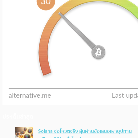
ประเด็นล่าสุด
Solana จ่อโหวตจริง ลุ้นผ่านข้อเสนอเผาอุปทาน