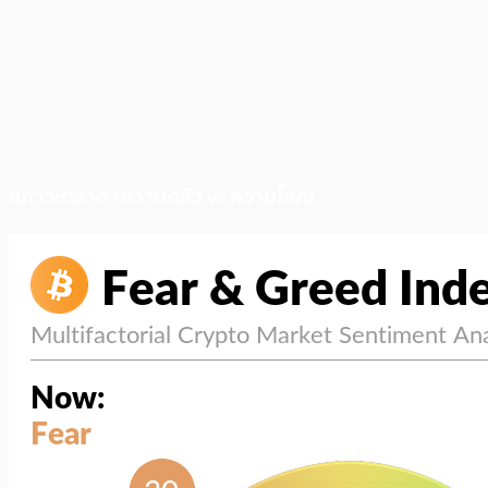
สภาวะตลาด (ความกลัว vs ความโลภ)