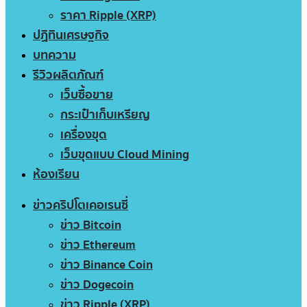
ราคา Ripple (XRP)
ปฏิทินเศรษฐกิจ
บทความ
รีวิวผลิตภัณฑ์
เว็บซื้อขาย
กระเป๋าเก็บเหรียญ
เครื่องขุด
เว็บขุดแบบ Cloud Mining
ห้องเรียน
ข่าวคริปโตเคอเรนซี่
ข่าว Bitcoin
ข่าว Ethereum
ข่าว Binance Coin
ข่าว Dogecoin
ข่าว Ripple (XRP)