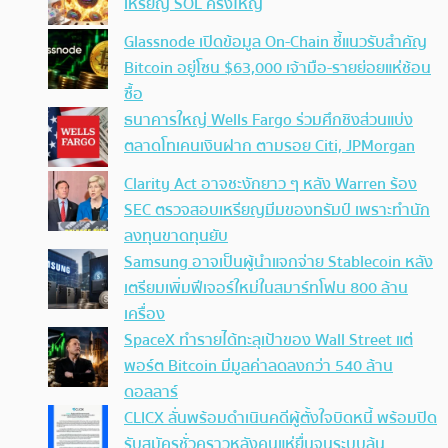
เหรียญ SOL ครั้งใหญ่
Glassnode เปิดข้อมูล On-Chain ชี้แนวรับสำคัญ
Bitcoin อยู่โซน $63,000 เจ้ามือ-รายย่อยแห่ช้อน
ซื้อ
ธนาคารใหญ่ Wells Fargo ร่วมศึกชิงส่วนแบ่ง
ตลาดโทเคนเงินฝาก ตามรอย Citi, JPMorgan
Clarity Act อาจชะงักยาว ๆ หลัง Warren ร้อง
SEC ตรวจสอบเหรียญมีมของทรัมป์ เพราะทำนัก
ลงทุนขาดทุนยับ
Samsung อาจเป็นผู้นำแจกจ่าย Stablecoin หลัง
เตรียมเพิ่มฟีเจอร์ใหม่ในสมาร์ทโฟน 800 ล้าน
เครื่อง
SpaceX ทำรายได้ทะลุเป้าของ Wall Street แต่
พอร์ต Bitcoin มีมูลค่าลดลงกว่า 540 ล้าน
ดอลลาร์
CLICX ลั่นพร้อมดำเนินคดีผู้ตั้งใจบิดหนี้ พร้อมปิด
รับสมัครชั่วคราวหลังคนแห่ยื่นจนระบบล้น