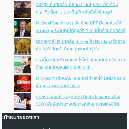
สหรัฐฯ ยืนยันเลื่อนโหวต Clarity Act ถึงเดือน
ก.ย. ติดล็อก 3 ประเด็นขัดแย้งยังไร้ข้อสรุป
Michael Saylor ยอมรับ ChatGPT มีส่วนช่วยให้
Strategy ระดมทุนได้สูงถึง 1.5 หมื่นล้านดอลลาร์
แฉกลยุทธ์ บริษัทคลัง Bitcoinใน Nasdaq เจือจาง
หุ้น 98% โดยที่นักลงทุนแทบไม่รู้ตัว
ดร.เอ็ม ชี้ช่อง! ทำอย่างไรให้มีเงินเกษียณ 50 ล้าน
ด้วยเงินเดือนละแค่ 5,000 บาท
Microsoft เตือนภัยแฮกเกอร์กำลังใช้ BNB Chain
เป็นฐานทัพปล่อยมัลแวร์
ศึกชิงบัลลังก์! แม่ผู้ก่อตั้ง Ondo Finance ฟ้อง
CEO เพื่อยึดอำนาจบริหารหลังลูกชายเสียชีวิต
เป้าหมายของเรา