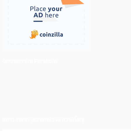
ติดตามเราบน Facebook
สภาวะตลาด (ความกลัว vs ความโลภ)