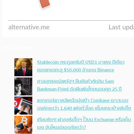
ประเด็นล่าสุด
Stablecoin ตระกูลทรัมป์ USD1 มาแรง ปีเดียว
ยอดเทรดทะลุ $50,000 ล้านบน Binance
ศาลอุทธรณ์สหรัฐฯ ยืนยันคำตัดสิน Sam
Bankman-Fried ดับฝันพ้นโทษนอนคุก 25 ปี
แฮกเกอร์เกาหลีเหนือมุ่งเป้า Coinbase เจาะระบบ
องค์กรกว่า 1,640 แห่งทั่วโลก ขโมยกระเป๋าคริปโต
เทียบชัดๆ! ฝากคริปโทฯ ไว้บน Exchange หรือเก็บ
เอง อันไหนปลอดภัยกว่า?