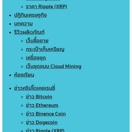
ราคา Ripple (XRP)
ปฏิทินเศรษฐกิจ
บทความ
รีวิวผลิตภัณฑ์
เว็บซื้อขาย
กระเป๋าเก็บเหรียญ
เครื่องขุด
เว็บขุดแบบ Cloud Mining
ห้องเรียน
ข่าวคริปโตเคอเรนซี่
ข่าว Bitcoin
ข่าว Ethereum
ข่าว Binance Coin
ข่าว Dogecoin
ข่าว Ripple (XRP)