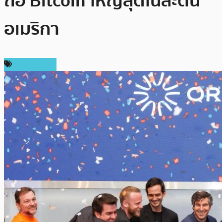
ถือ Bitcoin ใหญ่สุดในละติน
อเมริกา
ข่าว Bitcoin