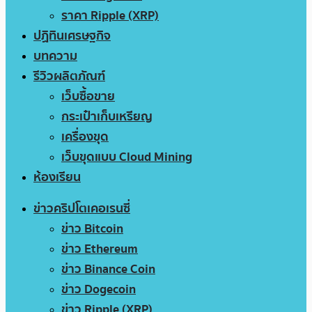
ราคา Ripple (XRP)
ปฏิทินเศรษฐกิจ
บทความ
รีวิวผลิตภัณฑ์
เว็บซื้อขาย
กระเป๋าเก็บเหรียญ
เครื่องขุด
เว็บขุดแบบ Cloud Mining
ห้องเรียน
ข่าวคริปโตเคอเรนซี่
ข่าว Bitcoin
ข่าว Ethereum
ข่าว Binance Coin
ข่าว Dogecoin
ข่าว Ripple (XRP)