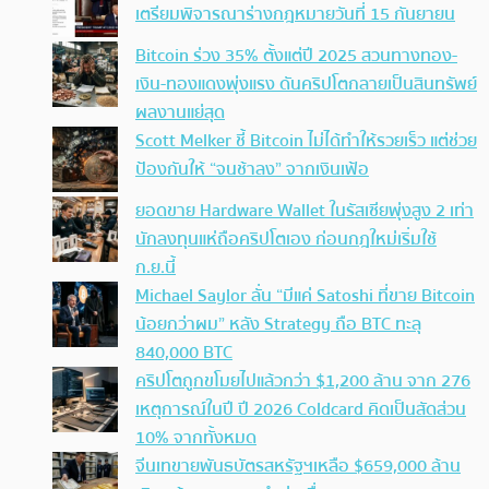
เตรียมพิจารณาร่างกฎหมายวันที่ 15 กันยายน
Bitcoin ร่วง 35% ตั้งแต่ปี 2025 สวนทางทอง-
เงิน-ทองแดงพุ่งแรง ดันคริปโตกลายเป็นสินทรัพย์
ผลงานแย่สุด
Scott Melker ชี้ Bitcoin ไม่ได้ทำให้รวยเร็ว แต่ช่วย
ป้องกันให้ “จนช้าลง” จากเงินเฟ้อ
ยอดขาย Hardware Wallet ในรัสเซียพุ่งสูง 2 เท่า
นักลงทุนแห่ถือคริปโตเอง ก่อนกฎใหม่เริ่มใช้
ก.ย.นี้
Michael Saylor ลั่น “มีแค่ Satoshi ที่ขาย Bitcoin
น้อยกว่าผม” หลัง Strategy ถือ BTC ทะลุ
840,000 BTC
คริปโตถูกขโมยไปแล้วกว่า $1,200 ล้าน จาก 276
เหตุการณ์ในปี ปี 2026 Coldcard คิดเป็นสัดส่วน
10% จากทั้งหมด
จีนเทขายพันธบัตรสหรัฐฯเหลือ $659,000 ล้าน