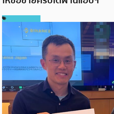
ให้ซื้อขายคริปโตผ่านแอปฯ
ข่าวคริปโตเคอเรนซี่