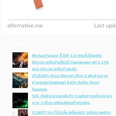
ประเด็นล่าสุด
Michael Saylor ชี้ BIP-110 แทบไม่มีผลต่อ
Bitcoin เครือข่ายใหม่มี Hashpower แค่ 0.15%
ของ Bitcoin เครือข่ายหลัก
เจ้ามือเปิด Short Bitcoin เกือบ 2 พันล้านบาท
ห่างจุดพอร์ตแตกแค่ $400 ลุ้นเกิด Short
Squeeze
SOL ส่งสัญญาณกลับตัว ทะลุเส้นขาลงที่กดราคา
นาน 3 เดือน เตรียมพุ่งอย่างรุนแรง
CLARITY Act ได้วันโหวตใหม่แล้ว วุฒิสภาสหรัฐฯ