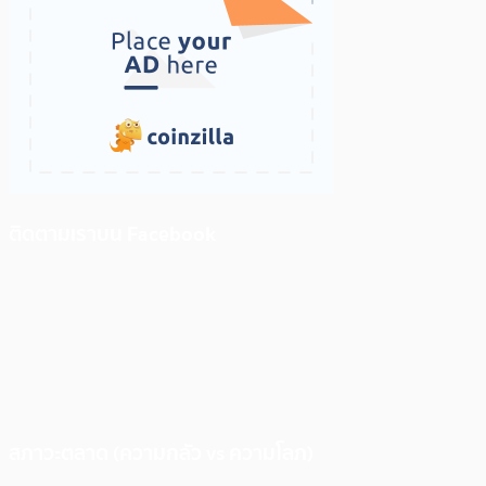
ติดตามเราบน Facebook
สภาวะตลาด (ความกลัว vs ความโลภ)