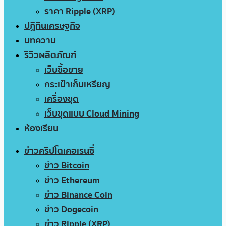
ราคา Ripple (XRP)
ปฏิทินเศรษฐกิจ
บทความ
รีวิวผลิตภัณฑ์
เว็บซื้อขาย
กระเป๋าเก็บเหรียญ
เครื่องขุด
เว็บขุดแบบ Cloud Mining
ห้องเรียน
ข่าวคริปโตเคอเรนซี่
ข่าว Bitcoin
ข่าว Ethereum
ข่าว Binance Coin
ข่าว Dogecoin
ข่าว Ripple (XRP)