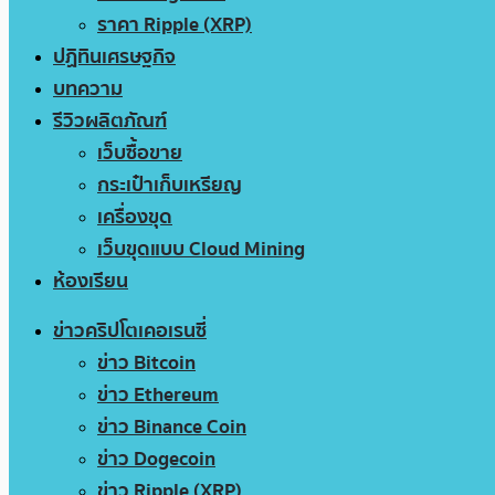
ราคา Ripple (XRP)
ปฏิทินเศรษฐกิจ
บทความ
รีวิวผลิตภัณฑ์
เว็บซื้อขาย
กระเป๋าเก็บเหรียญ
เครื่องขุด
เว็บขุดแบบ Cloud Mining
ห้องเรียน
ข่าวคริปโตเคอเรนซี่
ข่าว Bitcoin
ข่าว Ethereum
ข่าว Binance Coin
ข่าว Dogecoin
ข่าว Ripple (XRP)