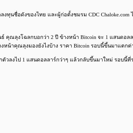
์ นักลงทุนชื่อดังของไทย และผู้ก่อตั้งชมรม CDC Chaloke.c
พันธ์ คุณลุงโฉลกบอกว่า 2 ปี ข้างหน้า Bitcoin จะ 1 แสนด
้างหน้าคุณลุงมองยังไงบ้าง ราคา Bitcoin รอบนี้ขึ้นมาแตกต่
็พักตัวลงไป 1 แสนดอลลาร์กว่าๆ แล้วกลับขึ้นมาใหม่ รอบนี้