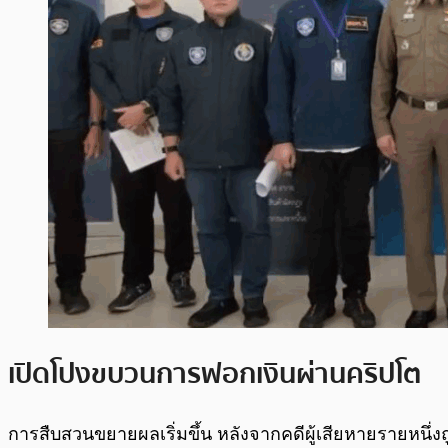
เปิดโปงขบวนการฟอกเงินผ่านคริปโต
การสืบสวนขยายผลเริ่มขึ้น หลังจากคดีผู้เสียหายรายหน