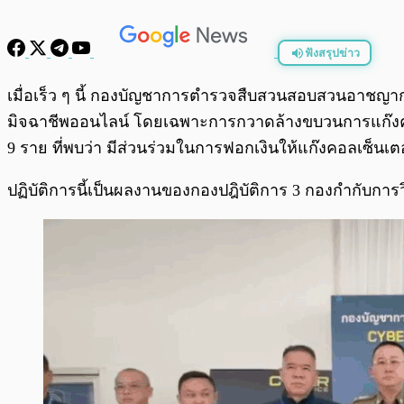
ฟังสรุปข่าว
พร้อมเล่น
เมื่อเร็ว ๆ นี้ กองบัญชาการตำรวจสืบสวนสอบสวนอาชญา
มิจฉาชีพออนไลน์ โดยเฉพาะการกวาดล้างขบวนการแก๊งคอล
9 ราย ที่พบว่า มีส่วนร่วมในการฟอกเงินให้แก๊งคอลเซ็นเต
ปฏิบัติการนี้เป็นผลงานของกองปฎิบัติการ 3 กองกำกับการว