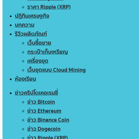
ราคา Ripple (XRP)
ปฏิทินเศรษฐกิจ
บทความ
รีวิวผลิตภัณฑ์
เว็บซื้อขาย
กระเป๋าเก็บเหรียญ
เครื่องขุด
เว็บขุดแบบ Cloud Mining
ห้องเรียน
ข่าวคริปโตเคอเรนซี่
ข่าว Bitcoin
ข่าว Ethereum
ข่าว Binance Coin
ข่าว Dogecoin
ข่าว Ripple (XRP)