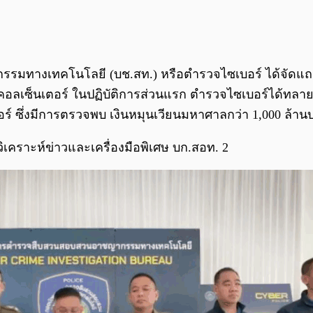
กรรมทางเทคโนโลยี (บช.สท.) หรือตำรวจไซเบอร์ ได้จัดแถ
เซ็นเตอร์ ในปฏิบัติการส่วนแรก ตำรวจไซเบอร์ได้ทลายบ
อร์ ซึ่งมีการตรวจพบ เงินหมุนเวียนมหาศาลกว่า 1,000 ล้าน
ิเคราะห์ข่าวและเครื่องมือพิเศษ บก.สอท. 2