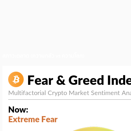
สภาวะตลาด (ความกลัว vs ความโลภ)