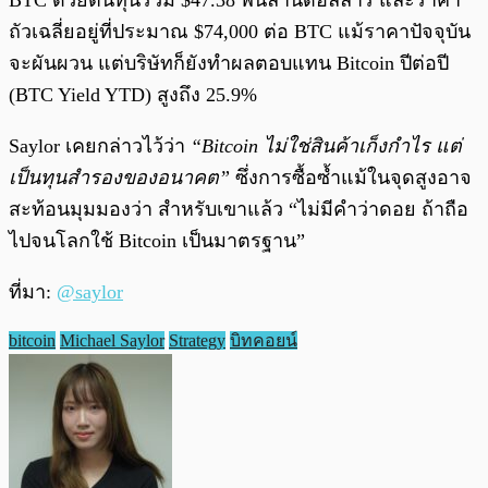
BTC ด้วยต้นทุนรวม $47.38 พันล้านดอลลาร์ และราคา
ถัวเฉลี่ยอยู่ที่ประมาณ $74,000 ต่อ BTC แม้ราคาปัจจุบัน
จะผันผวน แต่บริษัทก็ยังทำผลตอบแทน Bitcoin ปีต่อปี
(BTC Yield YTD) สูงถึง 25.9%
Saylor เคยกล่าวไว้ว่า
“Bitcoin ไม่ใช่สินค้าเก็งกำไร แต่
เป็นทุนสำรองของอนาคต”
ซึ่งการซื้อซ้ำแม้ในจุดสูงอาจ
สะท้อนมุมมองว่า สำหรับเขาแล้ว “ไม่มีคำว่าดอย ถ้าถือ
ไปจนโลกใช้ Bitcoin เป็นมาตรฐาน”
ที่มา:
@saylor
bitcoin
Michael Saylor
Strategy
บิทคอยน์