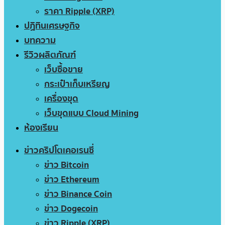
ราคา Ripple (XRP)
ปฏิทินเศรษฐกิจ
บทความ
รีวิวผลิตภัณฑ์
เว็บซื้อขาย
กระเป๋าเก็บเหรียญ
เครื่องขุด
เว็บขุดแบบ Cloud Mining
ห้องเรียน
ข่าวคริปโตเคอเรนซี่
ข่าว Bitcoin
ข่าว Ethereum
ข่าว Binance Coin
ข่าว Dogecoin
ข่าว Ripple (XRP)