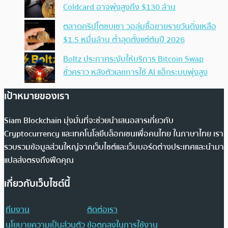
Coldcard อาจพุ่งสูงถึง $130 ล้าน
ตลาดคริปโตซบเซา วอลุ่มซื้อขายรายวันดิ่งเหลือ
$1.5 หมื่นล้าน ต่ำสุดตั้งแต่ต้นปี 2026
Boltz ประกาศระงับให้บริการ Bitcoin Swap
ชั่วคราว หลังตัวเลขการใช้ AI แฮ็กระบบพุ่งสูง
เป้าหมายของเรา
Siam Blockchain มุ่งมั่นที่จะช่วยนำเสนอสารเกี่ยวกับ
Cryptocurrency และเทคโนโลยีบล็อกเชนเพื่อคนไทย ในภาษาไทย เรา
รวบรวมข้อมูลส่วนใหญ่จากเว็บไซต์และเว็บบอร์ดต่างประเทศและนำมา
แปลส่งตรงถึงฟีดคุณ
เกี่ยวกับเว็บไซต์นี้
ทีมงาน
ติดต่อเรา
นโยบายความเป็นส่วนตัว
ข้อตกลงในการใช้งาน