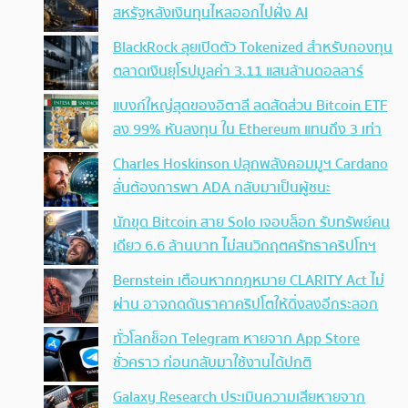
สหรัฐหลังเงินทุนไหลออกไปฝั่ง AI
BlackRock ลุยเปิดตัว Tokenized สำหรับกองทุน
ตลาดเงินยุโรปมูลค่า 3.11 แสนล้านดอลลาร์
แบงก์ใหญ่สุดของอิตาลี ลดสัดส่วน Bitcoin ETF
ลง 99% หันลงทุน ใน Ethereum แทนถึง 3 เท่า
Charles Hoskinson ปลุกพลังคอมมูฯ Cardano
ลั่นต้องการพา ADA กลับมาเป็นผู้ชนะ
นักขุด Bitcoin สาย Solo เจอบล็อก รับทรัพย์คน
เดียว 6.6 ล้านบาท ไม่สนวิกฤตศรัทธาคริปโทฯ
Bernstein เตือนหากกฎหมาย CLARITY Act ไม่
ผ่าน อาจกดดันราคาคริปโตให้ดิ่งลงอีกระลอก
ทั่วโลกช็อก Telegram หายจาก App Store
ชั่วคราว ก่อนกลับมาใช้งานได้ปกติ
Galaxy Research ประเมินความเสียหายจาก