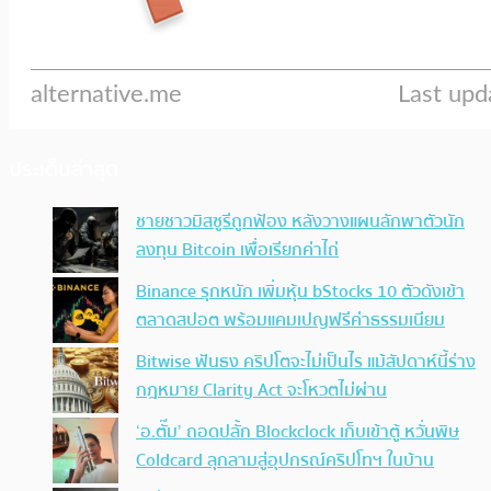
ประเด็นล่าสุด
ชายชาวมิสซูรีถูกฟ้อง หลังวางแผนลักพาตัวนัก
ลงทุน Bitcoin เพื่อเรียกค่าไถ่
Binance รุกหนัก เพิ่มหุ้น bStocks 10 ตัวดังเข้า
ตลาดสปอต พร้อมแคมเปญฟรีค่าธรรมเนียม
Bitwise ฟันธง คริปโตจะไม่เป็นไร แม้สัปดาห์นี้ร่าง
กฎหมาย Clarity Act จะโหวตไม่ผ่าน
‘อ.ตั๊ม’ ถอดปลั้ก Blockclock เก็บเข้าตู้ หวั่นพิษ
Coldcard ลุกลามสู่อุปกรณ์คริปโทฯ ในบ้าน