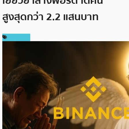
เยียวยาล้างพอร์ต ได้คืน
สูงสุดกว่า 2.2 แสนบาท
ข่าวดรามา