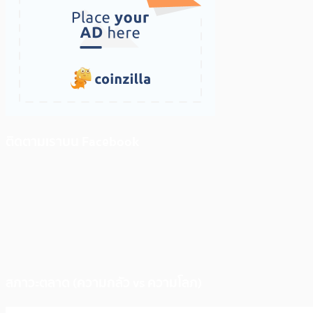
ติดตามเราบน Facebook
สภาวะตลาด (ความกลัว vs ความโลภ)