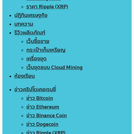
ราคา Ripple (XRP)
ปฏิทินเศรษฐกิจ
บทความ
รีวิวผลิตภัณฑ์
เว็บซื้อขาย
กระเป๋าเก็บเหรียญ
เครื่องขุด
เว็บขุดแบบ Cloud Mining
ห้องเรียน
ข่าวคริปโตเคอเรนซี่
ข่าว Bitcoin
ข่าว Ethereum
ข่าว Binance Coin
ข่าว Dogecoin
ข่าว Ripple (XRP)