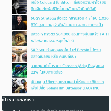
เหยื่อ Coldcard ใช้ Bitcoin ส่งข้อความหาโจรขอ
คืนเงิน ตัดพ้อชีวิตโอนกลับมาสักนิดก็ยังดี
จับตา Strategy ส่อแววเทขายรอบ 4 ? โอน 1,030
BTC มูลค่าทะลุ 2 พันล้านบาท ออกจากกระเป๋า
Bitcoin ทรงตัว $64,000 สวนทางหุ้นสหรัฐฯ ATH
หลังข้อตกลงฮอร์มุซใกล้ยุติ
S&P 500 ทำจุดสูงสุดใหม่ แต่ Bitcoin ไม่ตาม
ตลาดเปลี่ยน หรือ คนเปลี่ยน?
3 เหตุผลทำไมราคา Cardano (Ada) ถึงพุ่งแรง
22% ในสัปดาห์เดียว
นักลงทุน Uber รุ่นแรก แนะนำให้เทขาย Bitcoin
เพื่อไปซื้อ Solana และ Bittensor (TAO) แทน
เป้าหมายของเรา