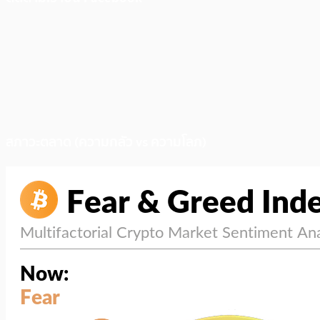
สภาวะตลาด (ความกลัว vs ความโลภ)