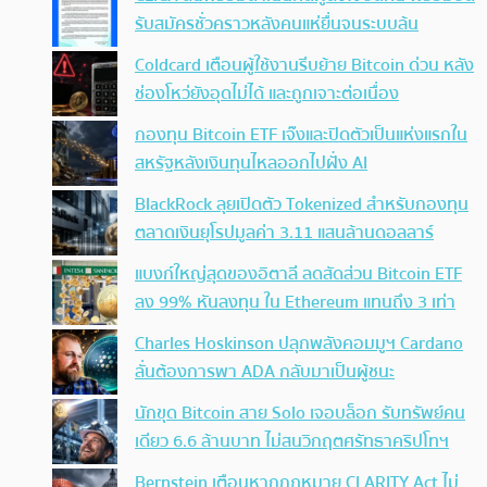
รับสมัครชั่วคราวหลังคนแห่ยื่นจนระบบล้น
Coldcard เตือนผู้ใช้งานรีบย้าย Bitcoin ด่วน หลัง
ช่องโหว่ยังอุดไม่ได้ และถูกเจาะต่อเนื่อง
กองทุน Bitcoin ETF เจ๊งและปิดตัวเป็นแห่งแรกใน
สหรัฐหลังเงินทุนไหลออกไปฝั่ง AI
BlackRock ลุยเปิดตัว Tokenized สำหรับกองทุน
ตลาดเงินยุโรปมูลค่า 3.11 แสนล้านดอลลาร์
แบงก์ใหญ่สุดของอิตาลี ลดสัดส่วน Bitcoin ETF
ลง 99% หันลงทุน ใน Ethereum แทนถึง 3 เท่า
Charles Hoskinson ปลุกพลังคอมมูฯ Cardano
ลั่นต้องการพา ADA กลับมาเป็นผู้ชนะ
นักขุด Bitcoin สาย Solo เจอบล็อก รับทรัพย์คน
เดียว 6.6 ล้านบาท ไม่สนวิกฤตศรัทธาคริปโทฯ
Bernstein เตือนหากกฎหมาย CLARITY Act ไม่