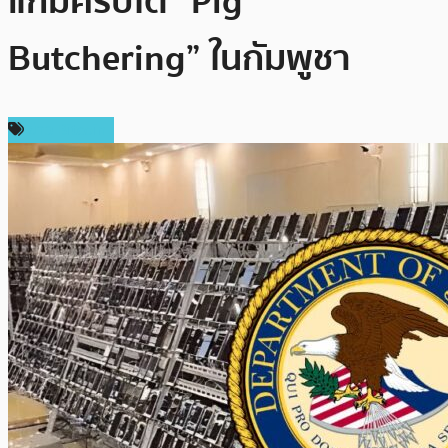
แกมคริปโต “Pig
Butchering” ในกัมพูชา
ข่าว Bitcoin