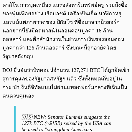
คาสิโน การขุดเหมือง และอสังหาริมทรัพย์หรู รวมถึงซื้อ
ของฟุ่มเฟือยอย่าง เรือยอชต์ เครื่องบินเจ็ต นาฬิกาหรู
และแม้แต่ภาพวาดของ ปิกัสโซ ที่ซื้อมาจากนิวยอร์ก
นอกจากนี้ยังมีคฤหาสน์ในลอนดอนมูลค่า 16 ล้าน
ดอลลาร์ และตึกสำนักงานในย่านการเงินของลอนดอน
มูลค่ากว่า 126 ล้านดอลลาร์ ซึ่งขณะนี้ถูกอายัดโดย
รัฐบาลอังกฤษ
DOJ ยืนยันว่าบิทคอยน์จำนวน 127,271 BTC ได้ถูกยึดเข้า
สู่การดูแลของรัฐบาลสหรัฐฯ แล้ว ซึ่งทั้งหมดเก็บอยู่ใน
กระเป๋าเงินดิจิทัลแบบไม่ผ่านแพลตฟอร์มกลางที่เฉินเป็น
คนควบคุมเอง
🇺🇸 NEW: Senator Lummis suggests the
127k BTC (~$15B) seized by the USA can
be used to "strengthen America’s