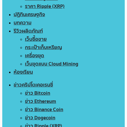
ราคา Ripple (XRP)
ปฏิทินเศรษฐกิจ
บทความ
รีวิวผลิตภัณฑ์
เว็บซื้อขาย
กระเป๋าเก็บเหรียญ
เครื่องขุด
เว็บขุดแบบ Cloud Mining
ห้องเรียน
ข่าวคริปโตเคอเรนซี่
ข่าว Bitcoin
ข่าว Ethereum
ข่าว Binance Coin
ข่าว Dogecoin
ข่าว Ripple (XRP)