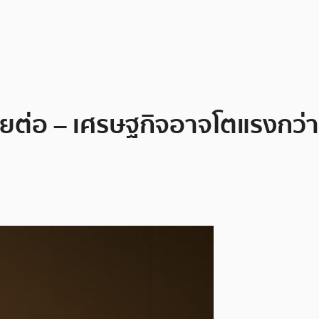
ต่อ – เศรษฐกิจอาจโตแรงกว่