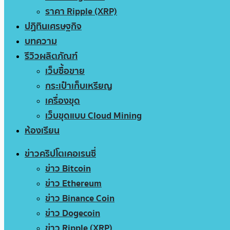
ราคา Ripple (XRP)
ปฏิทินเศรษฐกิจ
บทความ
รีวิวผลิตภัณฑ์
เว็บซื้อขาย
กระเป๋าเก็บเหรียญ
เครื่องขุด
เว็บขุดแบบ Cloud Mining
ห้องเรียน
ข่าวคริปโตเคอเรนซี่
ข่าว Bitcoin
ข่าว Ethereum
ข่าว Binance Coin
ข่าว Dogecoin
ข่าว Ripple (XRP)