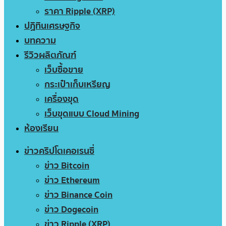
ราคา Ripple (XRP)
ปฏิทินเศรษฐกิจ
บทความ
รีวิวผลิตภัณฑ์
เว็บซื้อขาย
กระเป๋าเก็บเหรียญ
เครื่องขุด
เว็บขุดแบบ Cloud Mining
ห้องเรียน
ข่าวคริปโตเคอเรนซี่
ข่าว Bitcoin
ข่าว Ethereum
ข่าว Binance Coin
ข่าว Dogecoin
ข่าว Ripple (XRP)