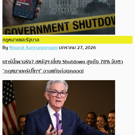
กฎหมายและรัฐบาล
By
Nisarat Aunrueanngam
มกราคม 27, 2026
เสาร์นี้เผาจริง? สหรัฐฯ เสี่ยง Shutdown สูงถึง 78% จับตา
“กฎหมายคริปโทฯ” อาจแท้งก่อนคลอด!