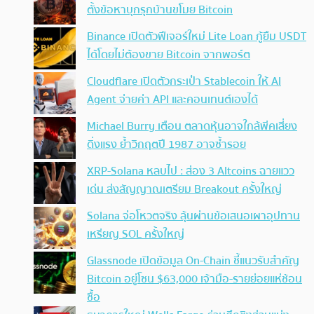
ตั้งข้อหาบุกรุกบ้านขโมย Bitcoin
Binance เปิดตัวฟีเจอร์ใหม่ Lite Loan กู้ยืม USDT
ได้โดยไม่ต้องขาย Bitcoin จากพอร์ต
Cloudflare เปิดตัวกระเป๋า Stablecoin ให้ AI
Agent จ่ายค่า API และคอนเทนต์เองได้
Michael Burry เตือน ตลาดหุ้นอาจใกล้พีคเสี่ยง
ดิ่งแรง ย้ำวิกฤตปี 1987 อาจซ้ำรอย
XRP-Solana หลบไป : ส่อง 3 Altcoins ฉายแวว
เด่น ส่งสัญญาณเตรียม Breakout ครั้งใหญ่
Solana จ่อโหวตจริง ลุ้นผ่านข้อเสนอเผาอุปทาน
เหรียญ SOL ครั้งใหญ่
Glassnode เปิดข้อมูล On-Chain ชี้แนวรับสำคัญ
Bitcoin อยู่โซน $63,000 เจ้ามือ-รายย่อยแห่ช้อน
ซื้อ