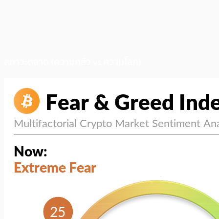
สภาวะตลาด (ความกลัว vs ความโลภ)