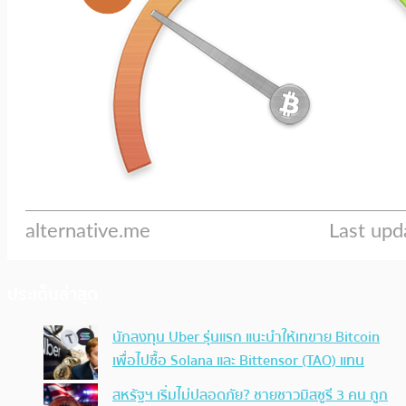
ประเด็นล่าสุด
นักลงทุน Uber รุ่นแรก แนะนำให้เทขาย Bitcoin
เพื่อไปซื้อ Solana และ Bittensor (TAO) แทน
สหรัฐฯ เริ่มไม่ปลอดภัย? ชายชาวมิสซูรี 3 คน ถูก