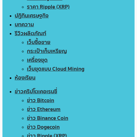
ราคา Ripple (XRP)
ปฏิทินเศรษฐกิจ
บทความ
รีวิวผลิตภัณฑ์
เว็บซื้อขาย
กระเป๋าเก็บเหรียญ
เครื่องขุด
เว็บขุดแบบ Cloud Mining
ห้องเรียน
ข่าวคริปโตเคอเรนซี่
ข่าว Bitcoin
ข่าว Ethereum
ข่าว Binance Coin
ข่าว Dogecoin
ข่าว Ripple (XRP)