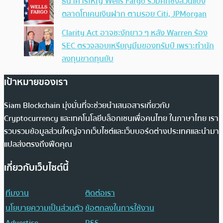
ธนาคารใหญ่ Wells Fargo ร่วมศึกชิงส่วนแบ่ง
ตลาดโทเคนเงินฝาก ตามรอย Citi, JPMorgan
Clarity Act อาจชะงักยาว ๆ หลัง Warren ร้อง
SEC ตรวจสอบเหรียญมีมของทรัมป์ เพราะทำนัก
ลงทุนขาดทุนยับ
เป้าหมายของเรา
Siam Blockchain มุ่งมั่นที่จะช่วยนำเสนอสารเกี่ยวกับ
Cryptocurrency และเทคโนโลยีบล็อกเชนเพื่อคนไทย ในภาษาไทย เรา
รวบรวมข้อมูลส่วนใหญ่จากเว็บไซต์และเว็บบอร์ดต่างประเทศและนำมา
แปลส่งตรงถึงฟีดคุณ
เกี่ยวกับเว็บไซต์นี้
ทีมงาน
ติดต่อเรา
นโยบายความเป็นส่วนตัว
ข้อตกลงในการใช้งาน
Advertise
RSS