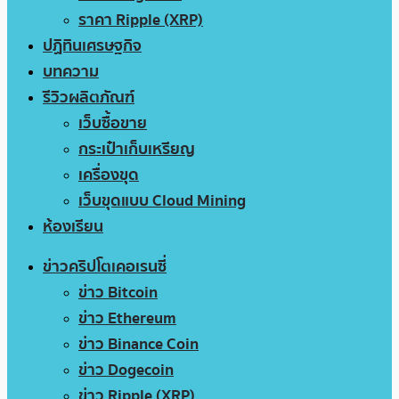
ราคา Ripple (XRP)
ปฏิทินเศรษฐกิจ
บทความ
รีวิวผลิตภัณฑ์
เว็บซื้อขาย
กระเป๋าเก็บเหรียญ
เครื่องขุด
เว็บขุดแบบ Cloud Mining
ห้องเรียน
ข่าวคริปโตเคอเรนซี่
ข่าว Bitcoin
ข่าว Ethereum
ข่าว Binance Coin
ข่าว Dogecoin
ข่าว Ripple (XRP)