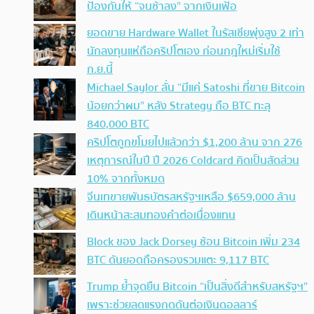
ป้องกันให้ “จนช้าลง” จากเงินเฟ้อ
ยอดขาย Hardware Wallet ในรัสเซียพุ่งสูง 2 เท่า
นักลงทุนแห่ถือคริปโตเอง ก่อนกฎใหม่เริ่มใช้
ก.ย.นี้
Michael Saylor ลั่น “มีแค่ Satoshi ที่ขาย Bitcoin
น้อยกว่าผม” หลัง Strategy ถือ BTC ทะลุ
840,000 BTC
คริปโตถูกขโมยไปแล้วกว่า $1,200 ล้าน จาก 276
เหตุการณ์ในปี ปี 2026 Coldcard คิดเป็นสัดส่วน
10% จากทั้งหมด
จีนเทขายพันธบัตรสหรัฐฯเหลือ $659,000 ล้าน
เดินหน้าสะสมทองคำต่อเนื่องแทน
Block ของ Jack Dorsey ช้อน Bitcoin เพิ่ม 234
BTC ดันยอดถือครองรวมแตะ 9,117 BTC
Trump ย้ำจุดยืน Bitcoin “เป็นสิ่งดีสำหรับสหรัฐฯ”
เพราะช่วยลดแรงกดดันต่อเงินดอลลาร์