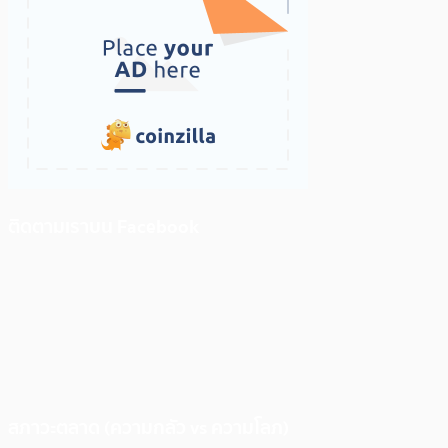
ติดตามเราบน Facebook
สภาวะตลาด (ความกลัว vs ความโลภ)