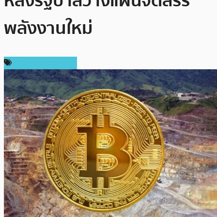
หลังรัฐบาลวางแผนจัดสรร
พลังงานใหม่
ข่าวคริปโตเคอเรนซี่