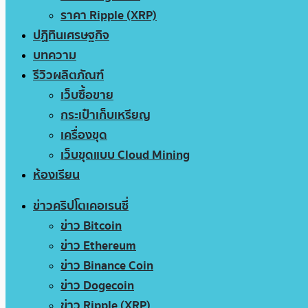
ราคา Ripple (XRP)
ปฏิทินเศรษฐกิจ
บทความ
รีวิวผลิตภัณฑ์
เว็บซื้อขาย
กระเป๋าเก็บเหรียญ
เครื่องขุด
เว็บขุดแบบ Cloud Mining
ห้องเรียน
ข่าวคริปโตเคอเรนซี่
ข่าว Bitcoin
ข่าว Ethereum
ข่าว Binance Coin
ข่าว Dogecoin
ข่าว Ripple (XRP)