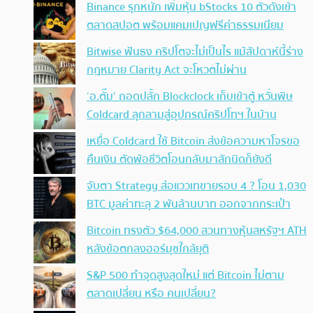
Binance รุกหนัก เพิ่มหุ้น bStocks 10 ตัวดังเข้า
ตลาดสปอต พร้อมแคมเปญฟรีค่าธรรมเนียม
Bitwise ฟันธง คริปโตจะไม่เป็นไร แม้สัปดาห์นี้ร่าง
กฎหมาย Clarity Act จะโหวตไม่ผ่าน
‘อ.ตั๊ม’ ถอดปลั้ก Blockclock เก็บเข้าตู้ หวั่นพิษ
Coldcard ลุกลามสู่อุปกรณ์คริปโทฯ ในบ้าน
เหยื่อ Coldcard ใช้ Bitcoin ส่งข้อความหาโจรขอ
คืนเงิน ตัดพ้อชีวิตโอนกลับมาสักนิดก็ยังดี
จับตา Strategy ส่อแววเทขายรอบ 4 ? โอน 1,030
BTC มูลค่าทะลุ 2 พันล้านบาท ออกจากกระเป๋า
Bitcoin ทรงตัว $64,000 สวนทางหุ้นสหรัฐฯ ATH
หลังข้อตกลงฮอร์มุซใกล้ยุติ
S&P 500 ทำจุดสูงสุดใหม่ แต่ Bitcoin ไม่ตาม
ตลาดเปลี่ยน หรือ คนเปลี่ยน?