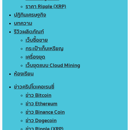
ราคา Ripple (XRP)
ปฏิทินเศรษฐกิจ
บทความ
รีวิวผลิตภัณฑ์
เว็บซื้อขาย
กระเป๋าเก็บเหรียญ
เครื่องขุด
เว็บขุดแบบ Cloud Mining
ห้องเรียน
ข่าวคริปโตเคอเรนซี่
ข่าว Bitcoin
ข่าว Ethereum
ข่าว Binance Coin
ข่าว Dogecoin
ข่าว Ripple (XRP)