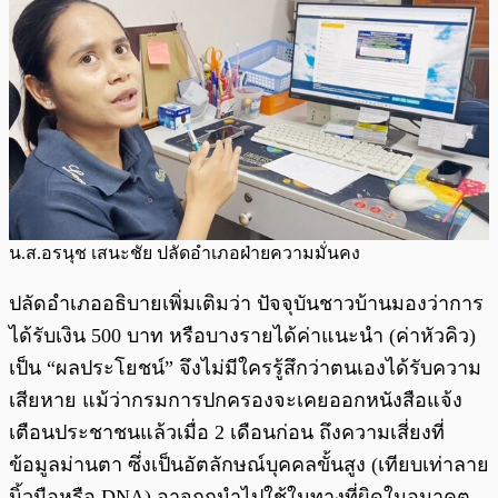
น.ส.อรนุช เสนะชัย ปลัดอำเภอฝ่ายความมั่นคง
ปลัดอำเภออธิบายเพิ่มเติมว่า ปัจจุบันชาวบ้านมองว่าการ
ได้รับเงิน 500 บาท หรือบางรายได้ค่าแนะนำ (ค่าหัวคิว)
เป็น “ผลประโยชน์” จึงไม่มีใครรู้สึกว่าตนเองได้รับความ
เสียหาย แม้ว่ากรมการปกครองจะเคยออกหนังสือแจ้ง
เตือนประชาชนแล้วเมื่อ 2 เดือนก่อน ถึงความเสี่ยงที่
ข้อมูลม่านตา ซึ่งเป็นอัตลักษณ์บุคคลขั้นสูง (เทียบเท่าลาย
นิ้วมือหรือ DNA) อาจถูกนำไปใช้ในทางที่ผิดในอนาคต