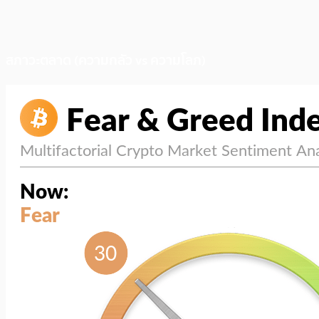
สภาวะตลาด (ความกลัว vs ความโลภ)